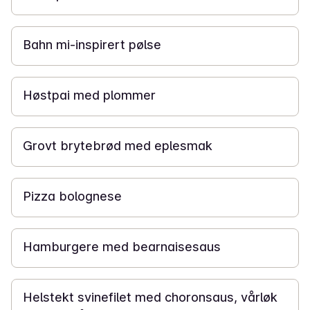
30 min
Bahn mi-inspirert pølse
40 min
Høstpai med plommer
2 t 10 min
Grovt brytebrød med eplesmak
30 min
Pizza bolognese
30 min
Hamburgere med bearnaisesaus
35 min
Helstekt svinefilet med choronsaus, vårløk