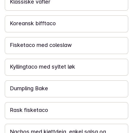
Klassiske vafler
30 min
Koreansk bifftaco
30 min
Fisketaco med coleslaw
30 min
Kyllingtaco med syltet løk
30 min
Dumpling Bake
20 min
Rask fisketaco
25 min
Nachos med kjøttdeig, enkel salsa og