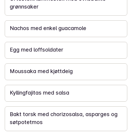
grønnsaker
30 min
Nachos med enkel guacamole
20 min
Egg med loffsoldater
45 min
Moussaka med kjøttdeig
20 min
Kyllingfajitas med salsa
40 min
Bakt torsk med chorizosalsa, asparges og
søtpotetmos
45 min