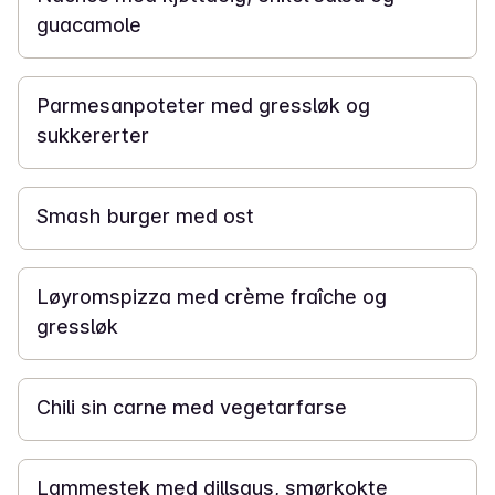
guacamole
30 min
Parmesanpoteter med gressløk og
sukkererter
20 min
Smash burger med ost
Løyromspizza med crème fraîche og
gressløk
30 min
Chili sin carne med vegetarfarse
1 t 30 min
Lammestek med dillsaus, smørkokte