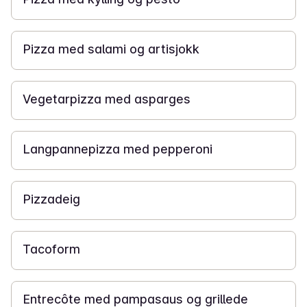
15 min
Pizza med salami og artisjokk
15 min
Vegetarpizza med asparges
20 min
Langpannepizza med pepperoni
2 t
Pizzadeig
20 min
Tacoform
30 min
Entrecôte med pampasaus og grillede