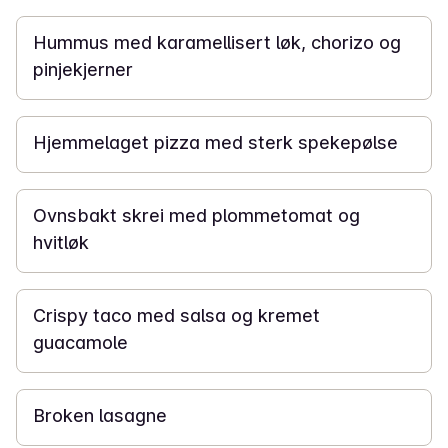
Hummus med karamellisert løk, chorizo og
pinjekjerner
1 t
Hjemmelaget pizza med sterk spekepølse
50 min
Ovnsbakt skrei med plommetomat og
hvitløk
30 min
Crispy taco med salsa og kremet
guacamole
40 min
Broken lasagne
40 min