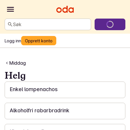
Søk
Logg inn
Opprett konto
Middag
Helg
20 min
Enkel lompenachos
15 min
Alkoholfri rabarbradrink
1 t