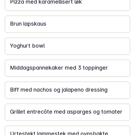
Pizza med karamellisert løk
1 t 10 min
Brun lapskaus
5 min
Yoghurt bowl
15 min
Middagspannekaker med 3 toppinger
10 min
Biff med nachos og jalapeno dressing
15 min
Grillet entrecôte med asparges og tomater
1 t 20 min
Urtestekt lammestek med ovnsbakte