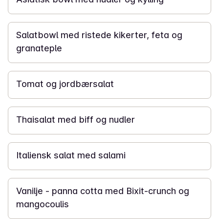
50 min
Salatbowl med ristede kikerter, feta og
granateple
15 min
Tomat og jordbærsalat
35 min
Thaisalat med biff og nudler
25 min
Italiensk salat med salami
2 t 30 min
Vanilje - panna cotta med Bixit-crunch og
mangocoulis
30 min