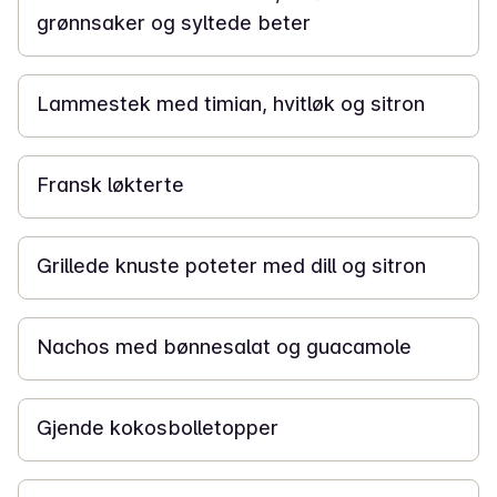
grønnsaker og syltede beter
1 t 30 min
Lammestek med timian, hvitløk og sitron
20 min
Fransk løkterte
45 min
Grillede knuste poteter med dill og sitron
1 t
Nachos med bønnesalat og guacamole
2 t 15 min
Gjende kokosbolletopper
15 min