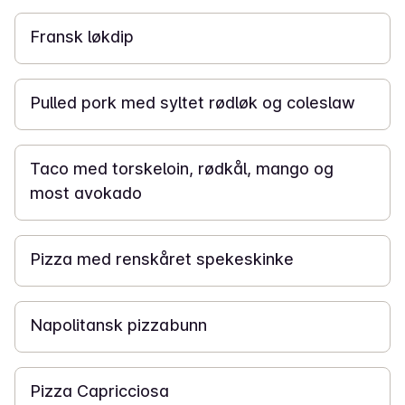
Fransk løkdip
40 min
Pulled pork med syltet rødløk og coleslaw
30 min
Taco med torskeloin, rødkål, mango og
most avokado
1 t
Pizza med renskåret spekeskinke
2 t
Napolitansk pizzabunn
15 min
Pizza Capricciosa