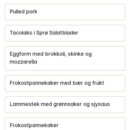
Pulled pork
15 min
Tacolaks i Sprø Salatblader
50 min
Eggform med brokkoli, skinke og
mozzarella
30 min
Frokostpannekaker med bær og frukt
2 t
Lammestek med grønnsaker og sjysaus
45 min
Frokostpannekaker