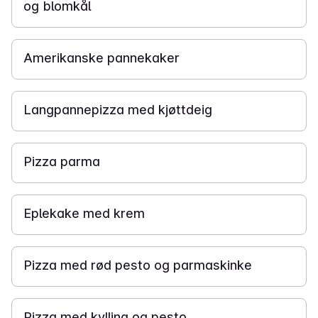
og blomkål
40 min
Amerikanske pannekaker
20 min
Langpannepizza med kjøttdeig
15 min
Pizza parma
50 min
Eplekake med krem
15 min
Pizza med rød pesto og parmaskinke
15 min
Pizza med kylling og pesto