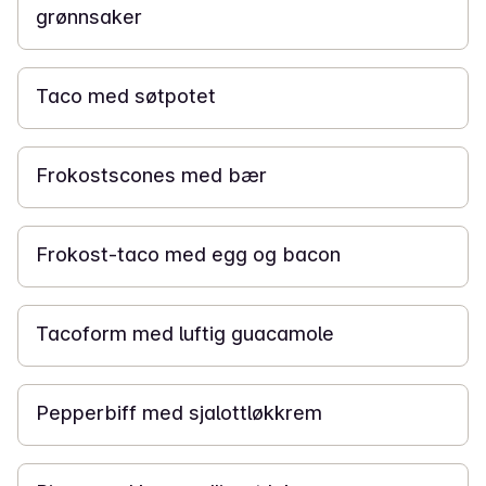
grønnsaker
30 min
Taco med søtpotet
45 min
Frokostscones med bær
20 min
Frokost-taco med egg og bacon
35 min
Tacoform med luftig guacamole
1 t 10 min
Pepperbiff med sjalottløkkrem
30 min