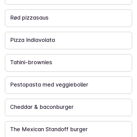
10 min
Rød pizzasaus
15 min
Pizza Indiavolata
1 t
Tahini-brownies
25 min
Pestopasta med veggieboller
30 min
Cheddar & baconburger
30 min
The Mexican Standoff burger