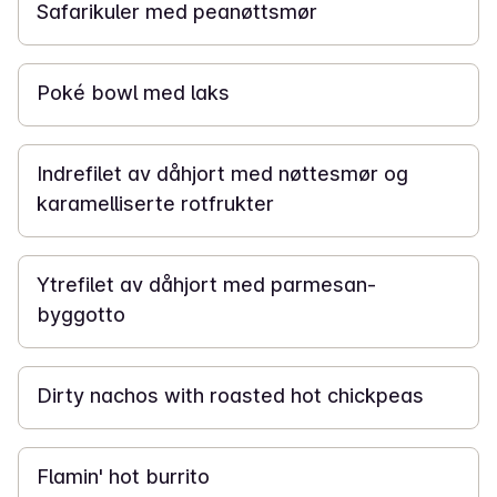
Safarikuler med peanøttsmør
30 min
Poké bowl med laks
1 t
Indrefilet av dåhjort med nøttesmør og
karamelliserte rotfrukter
50 min
Ytrefilet av dåhjort med parmesan-
byggotto
40 min
Dirty nachos with roasted hot chickpeas
20 min
Flamin' hot burrito