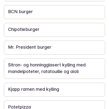
30 min
BCN burger
30 min
Chipotleburger
30 min
Mr. President burger
50 min
Sitron- og honningglasert kylling med
mandelpoteter, ratatouille og aioli
45 min
Kjapp ramen med kylling
15 min
Potetpizza