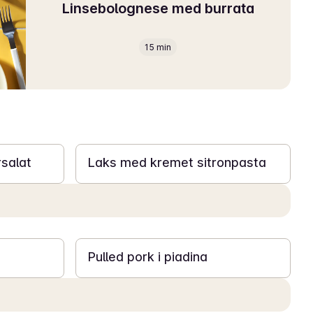
Linsebolognese med burrata
15 min
20 min
salat
Laks med kremet sitronpasta
20 min
Pulled pork i piadina