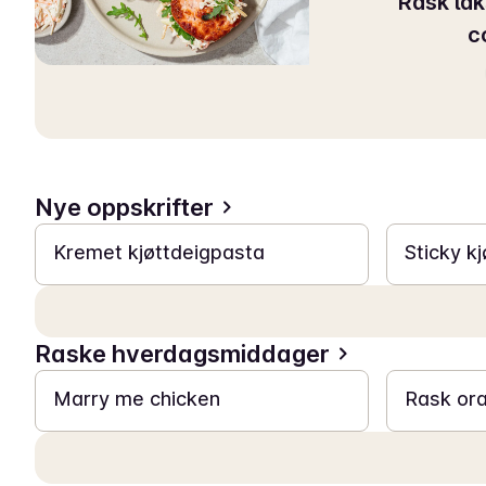
Rask la
c
Nye oppskrifter
25 min
20 min
Kremet kjøttdeigpasta
Sticky k
Raske hverdagsmiddager
30 min
30 min
Marry me chicken
Rask or