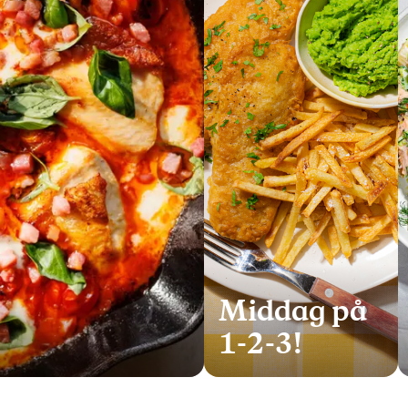
Middag på
1-2-3!