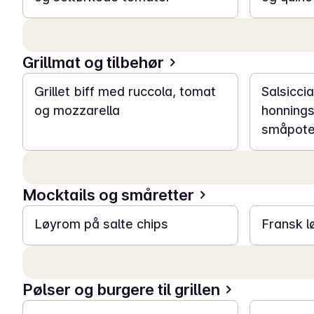
Grillmat og tilbehør
20 min
20 min
Grillet biff med ruccola, tomat
Salsicci
og mozzarella
honning
småpote
Mocktails og småretter
10 min
20 min
Løyrom på salte chips
Fransk l
Pølser og burgere til grillen
20 min
30 min