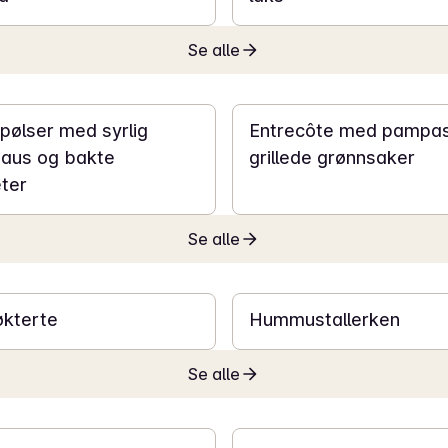
Se alle
30 min
apølser med syrlig
Entrecôte med pampa
saus og bakte
grillede grønnsaker
ter
Se alle
15 min
økterte
Hummustallerken
Se alle
10 min