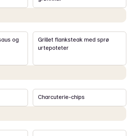
1 t
saus og
Grillet flanksteak med sprø
urtepoteter
15 min
Charcuterie-chips
30 min