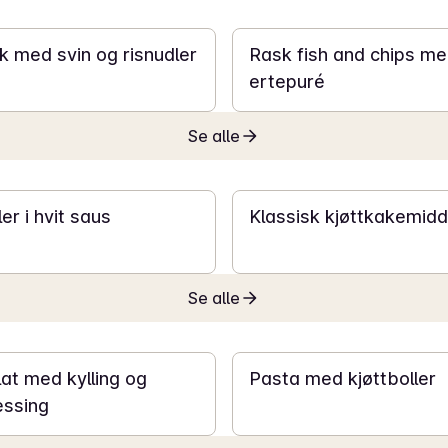
20 min
 med svin og risnudler
Rask fish and chips m
ertepuré
Se alle
25 min
er i hvit saus
Klassisk kjøttkakemid
Se alle
20 min
at med kylling og
Pasta med kjøttboller
essing