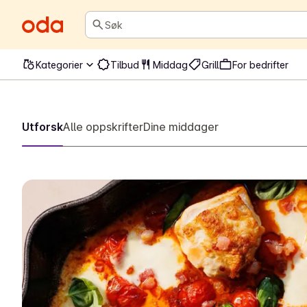
Søk
Kategorier
Tilbud
Middag
Grill
For bedrifter
Hjem
Utforsk
Alle oppskrifter
Dine middager
/
Middag