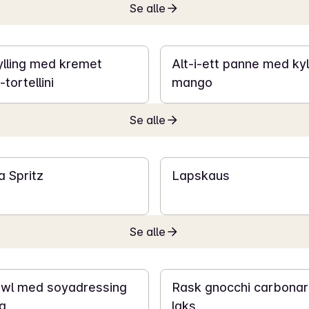
Se alle
30 min
ylling med kremet
Alt-i-ett panne med kyl
tortellini
mango
Se alle
20 min
 Spritz
Lapskaus
Se alle
20 min
wl med soyadressing
Rask gnocchi carbona
a
laks