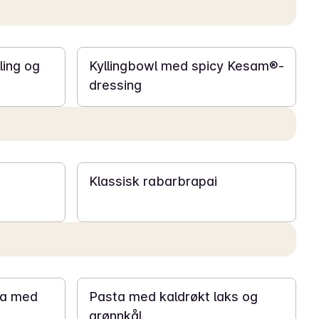
35 min
ling og
Kyllingbowl med spicy Kesam®-
dressing
30 min
Klassisk rabarbrapai
30 min
ra med
Pasta med kaldrøkt laks og
grønnkål