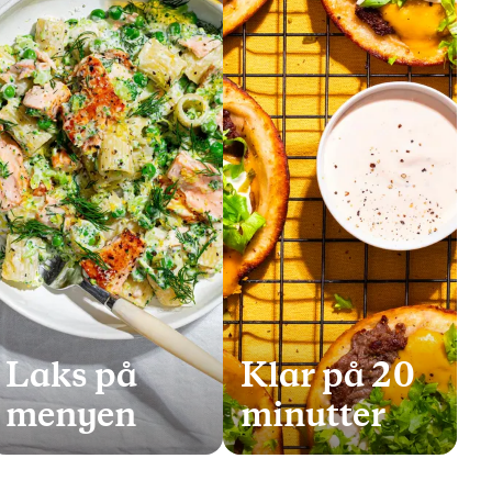
Laks på
Klar på 20
menyen
minutter