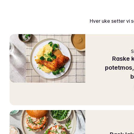
Hver uke setter vi
S
Raske k
potetmos,
b