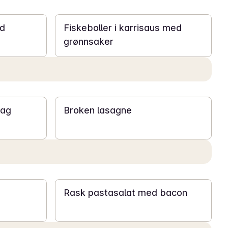
20 min
ed
Fiskeboller i karrisaus med
grønnsaker
40 min
dag
Broken lasagne
20 min
Rask pastasalat med bacon