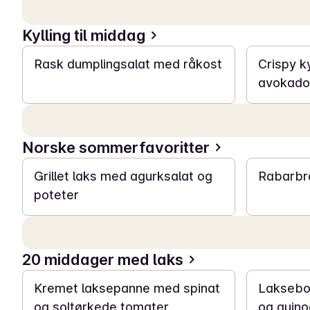
Kylling til middag
15 min
30 min
Rask dumplingsalat med råkost
Crispy k
avokado-
Norske sommerfavoritter
25 min
10 min
Grillet laks med agurksalat og
Rabarbra
poteter
20 middager med laks
30 min
40 min
Kremet laksepanne med spinat
Laksebo
og soltørkede tomater
og quino