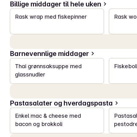
Billige middager til hele uken
15 min
15 min
Rask wrap med fiskepinner
Rask wok
Barnevennlige middager
25 min
25 min
Thai grønnsaksuppe med
Fiskeboll
glassnudler
Pastasalater og hverdagspasta
20 min
20 min
Enkel mac & cheese med
Pastasal
bacon og brokkoli
pestodr