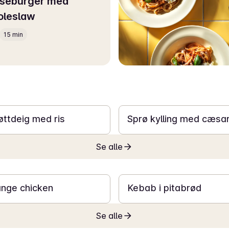
kseburger med
oleslaw
15 min
25 min
jøttdeig med ris
Sprø kylling med cæsar
Se alle
20 min
ange chicken
Kebab i pitabrød
Se alle