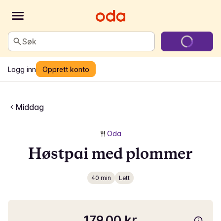
Søk
Logg inn
Opprett konto
Middag
Oda
Høstpai med plommer
40 min
Lett
179,00 kr