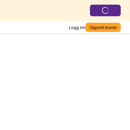
Logg inn
Opprett konto