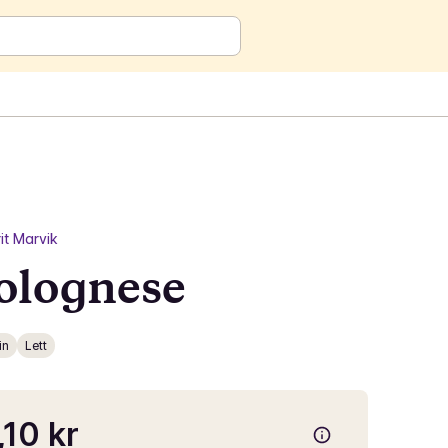
it Marvik
olognese
in
Lett
,10 kr