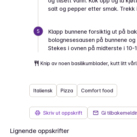
og tilsett vann. Kok opp og la kj
salt og pepper etter smak. Trekk i
5
Klapp bunnene forsiktig ut på bak
bolognesesausen på bunnene og 
Stekes i ovnen på midterste i 10-1
Knip av noen basilikumblader, kutt litt vå
Italiensk
Pizza
Comfort food
Skriv ut oppskrift
Gi tilbakemeldi
Lignende oppskrifter