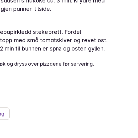
øttsausen småkoke ca. 3 min. Krydre med
gjen pannen tilside.
epapirkledd stekebrett. Fordel
topp med små tomatskiver og revet ost.
2 min til bunnen er sprø og osten gyllen.
rløk og dryss over pizzaene før servering.
ng