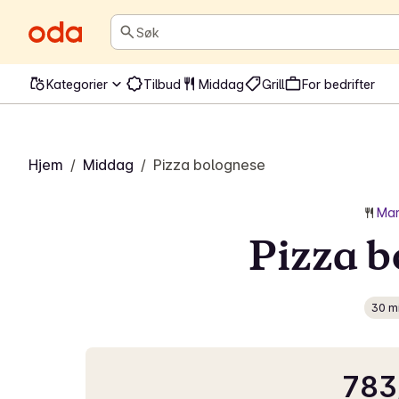
Søk
Kategorier
Tilbud
Middag
Grill
For bedrifter
Hjem
/
Middag
/
Pizza bolognese
Mar
Pizza b
30 m
783