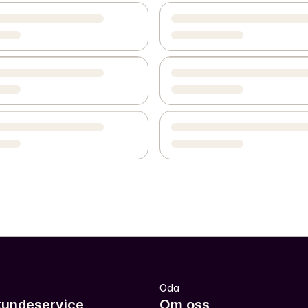
Oda
kundeservice
Om oss