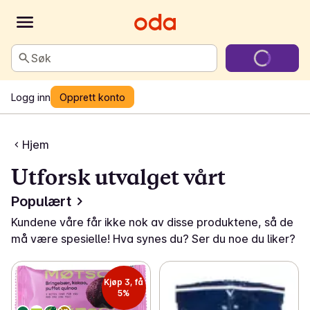
Søk
Logg inn
Opprett konto
Hjem
Utforsk utvalget vårt
Populært
Kundene våre får ikke nok av disse produktene, så de
må være spesielle! Hva synes du? Ser du noe du liker?
Kjøp 3, få
5%