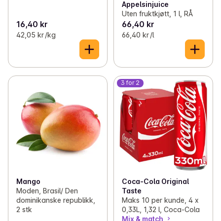
Appelsinjuice
Uten fruktkjøtt, 1 l, RÅ
16,40 kr
66,40 kr
42,05 kr /kg
66,40 kr /l
3 for 2
Mango
Coca-Cola Original
Moden, Brasil/ Den
Taste
dominikanske republikk,
Maks 10 per kunde, 4 x
2 stk
0,33L, 1,32 l, Coca-Cola
Mix & match