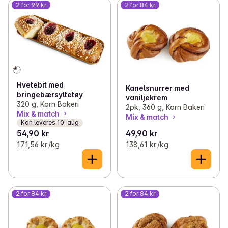
2 for 99 kr
2 for 84 kr
Hvetebit med
Kanelsnurrer med
bringebærsyltetøy
vaniljekrem
320 g, Korn Bakeri
2pk, 360 g, Korn Bakeri
Mix & match
Mix & match
Kan leveres 10. aug
54,90 kr
49,90 kr
171,56 kr /kg
138,61 kr /kg
2 for 84 kr
2 for 84 kr