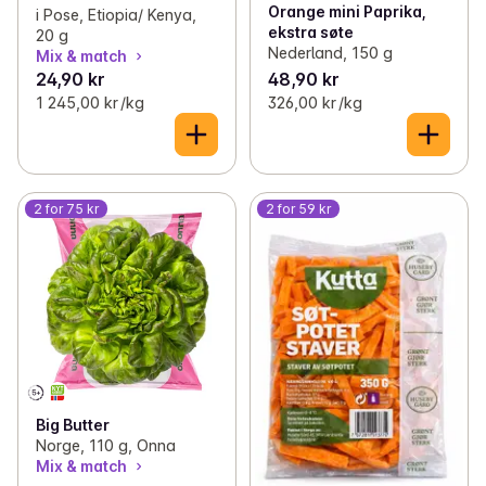
Orange mini Paprika,
i Pose, Etiopia/ Kenya,
ekstra søte
20 g
Nederland, 150 g
Mix & match
24,90 kr
48,90 kr
1 245,00 kr /kg
326,00 kr /kg
2 for 75 kr
2 for 59 kr
Big Butter
Norge, 110 g, Onna
Mix & match