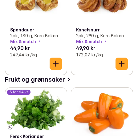
Spandauer
Kanelsnurr
2pk, 180 g, Korn Bakeri
2pk, 290 g, Korn Bakeri
Mix & match
Mix & match
44,90 kr
49,90 kr
249,44 kr /kg
172,07 kr /kg
Frukt og grønnsaker
3 for 64 kr
Fersk Koriander