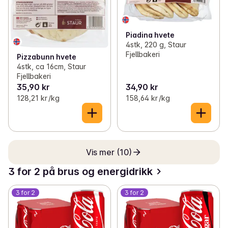
Piadina hvete
4stk, 220 g, Staur
Fjellbakeri
Pizzabunn hvete
4stk, ca 16cm, Staur
Fjellbakeri
35,90 kr
34,90 kr
128,21 kr /kg
158,64 kr /kg
Vis mer (10)
3 for 2 på brus og energidrikk
3 for 2
3 for 2