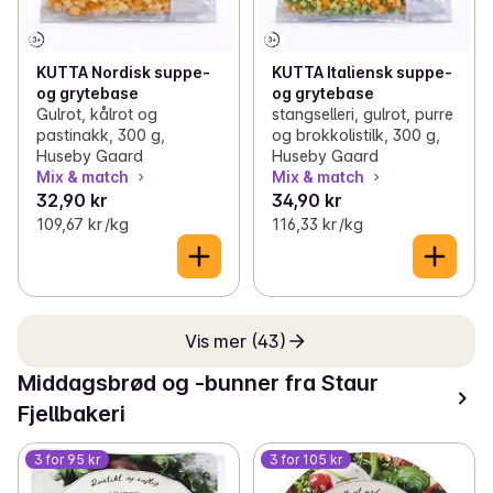
KUTTA Nordisk suppe-
KUTTA Italiensk suppe-
og grytebase
og grytebase
Gulrot, kålrot og
stangselleri, gulrot, purre
pastinakk, 300 g,
og brokkolistilk, 300 g,
Huseby Gaard
Huseby Gaard
Mix & match
Mix & match
32,90 kr
34,90 kr
109,67 kr /kg
116,33 kr /kg
Vis mer (43)
Middagsbrød og -bunner fra Staur
Fjellbakeri
3 for 95 kr
3 for 105 kr