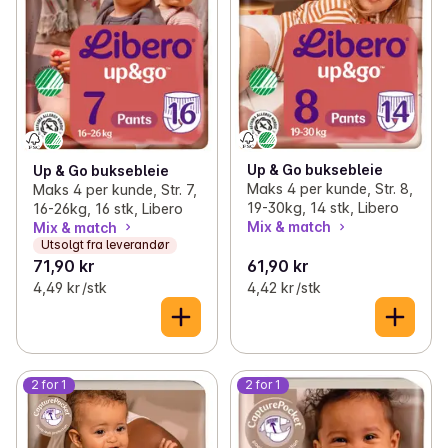
Up & Go buksebleie
Up & Go buksebleie
Maks 4 per kunde, Str. 8,
Maks 4 per kunde, Str. 7,
19-30kg, 14 stk, Libero
16-26kg, 16 stk, Libero
Mix & match
Mix & match
Utsolgt fra leverandør
71,90 kr
61,90 kr
4,49 kr /stk
4,42 kr /stk
2 for 1
2 for 1