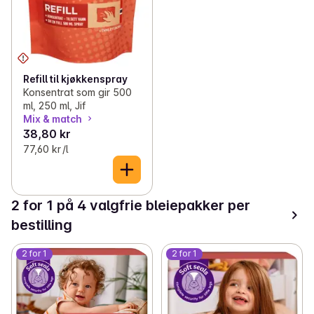
Refill til kjøkkenspray
Konsentrat som gir 500
ml, 250 ml, Jif
Mix & match
38,80 kr
77,60 kr /l
2 for 1 på 4 valgfrie bleiepakker per
bestilling
2 for 1
2 for 1