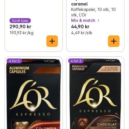
caramel
Kaffekapsler, 10 stk, 10
✓
Faste kupp: Indisk
(4)
stk, L'Or
Mix & match
Godt kjøp
✓
Faste kupp: Tex-mex
(4)
290,90 kr
44,90 kr
193,93 kr /kg
4,49 kr /stk
✓
Faste kupp: Pasta
0
4 for 3
4 for 3