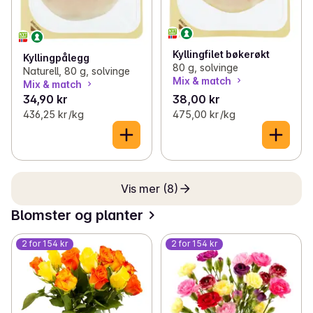
Kyllingfilet bøkerøkt
Kyllingpålegg
80 g, solvinge
Naturell, 80 g, solvinge
Mix & match
Mix & match
34,90 kr
38,00 kr
436,25 kr /kg
475,00 kr /kg
Vis mer (8)
Blomster og planter
2 for 154 kr
2 for 154 kr