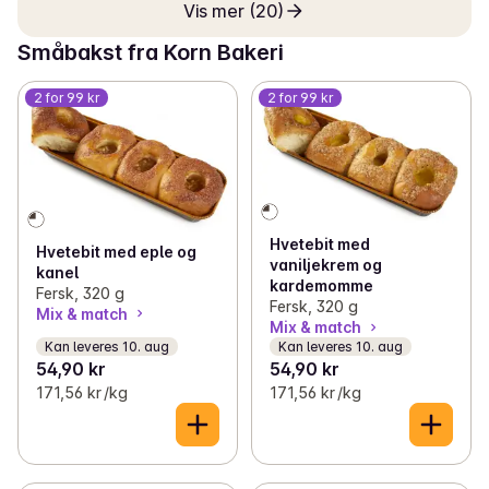
Vis mer (20)
Småbakst fra Korn Bakeri
2 for 99 kr
2 for 99 kr
Hvetebit med
Hvetebit med eple og
vaniljekrem og
kanel
kardemomme
Fersk, 320 g
Fersk, 320 g
Mix & match
Mix & match
Kan leveres 10. aug
Kan leveres 10. aug
54,90 kr
54,90 kr
171,56 kr /kg
171,56 kr /kg