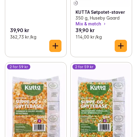
KUTTA Søtpotet-staver
350 g, Huseby Gaard
Mix & match
39,90 kr
39,90 kr
362,73 kr /kg
114,00 kr /kg
2 for 59 kr
2 for 59 kr