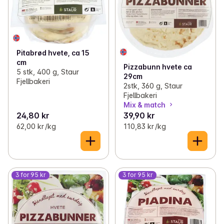
Pitabrød hvete, ca 15
cm
Pizzabunn hvete ca
5 stk, 400 g, Staur
29cm
Fjellbakeri
2stk, 360 g, Staur
Fjellbakeri
Mix & match
24,80 kr
39,90 kr
62,00 kr /kg
110,83 kr /kg
3 for 95 kr
3 for 95 kr