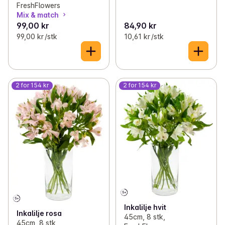
FreshFlowers
Mix & match
99,00 kr
84,90 kr
99,00 kr /stk
10,61 kr /stk
2 for 154 kr
2 for 154 kr
Inkalilje hvit
Inkalilje rosa
45cm, 8 stk,
45cm, 8 stk,