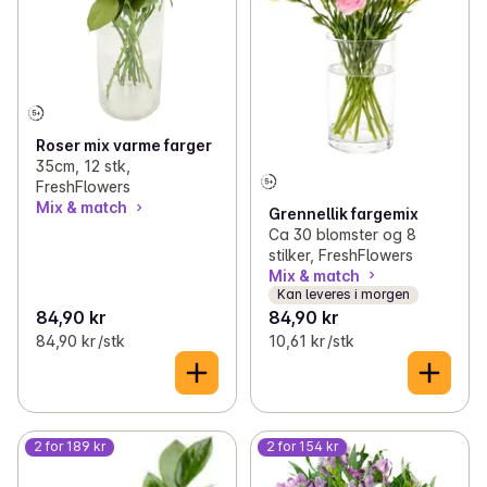
Roser mix varme farger
35cm, 12 stk,
FreshFlowers
Mix & match
Grennellik fargemix
Ca 30 blomster og 8
stilker, FreshFlowers
Mix & match
Kan leveres i morgen
84,90 kr
84,90 kr
84,90 kr /stk
10,61 kr /stk
2 for 189 kr
2 for 154 kr