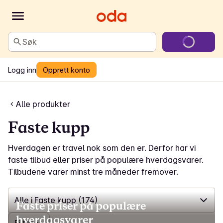
Søk
Logg inn
Opprett konto
Alle produkter
Faste kupp
Hverdagen er travel nok som den er. Derfor har vi
faste tilbud eller priser på populære hverdagsvarer.
Tilbudene varer minst tre måneder fremover.
Alle i Faste kupp
(174)
Faste priser på populære
hverdagsvarer
✓
Alle i Faste kupp
(174)