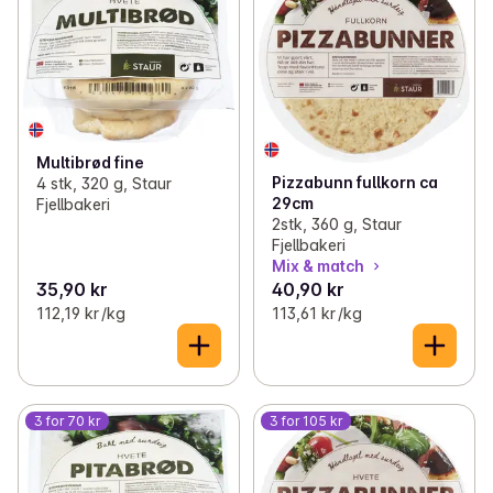
Multibrød fine
Pizzabunn fullkorn ca
4 stk, 320 g, Staur
29cm
Fjellbakeri
2stk, 360 g, Staur
Fjellbakeri
Mix & match
35,90 kr
40,90 kr
112,19 kr /kg
113,61 kr /kg
3 for 70 kr
3 for 105 kr