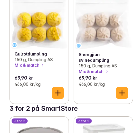
Gulrotdumpling
Shengjian
150 g, Dumpling AS
svinedumpling
Mix & match
150 g, Dumpling AS
Mix & match
69,90 kr
69,90 kr
466,00 kr /kg
466,00 kr /kg
3 for 2 på SmartStore
3 for 2
3 for 2