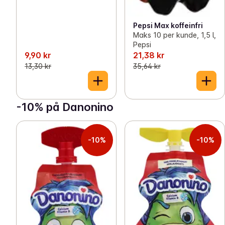
Pepsi Max koffeinfri
Maks 10 per kunde, 1,5 l,
Pepsi
9,90 kr
21,38 kr
13,30 kr
35,64 kr
-10% på Danonino
-10%
-10%