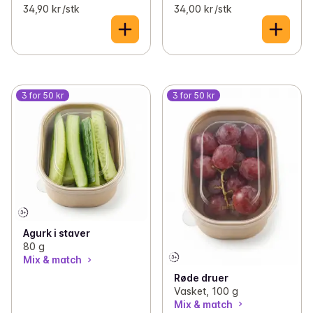
34,90 kr /stk
34,00 kr /stk
3 for 50 kr
3 for 50 kr
Agurk i staver
80 g
Mix & match
Røde druer
Vasket, 100 g
Mix & match