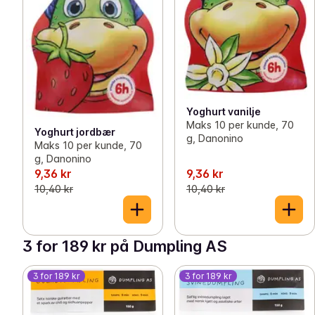
Yoghurt vanilje
Maks 10 per kunde, 70
Yoghurt jordbær
g, Danonino
Maks 10 per kunde, 70
g, Danonino
9,36 kr
9,36 kr
10,40 kr
10,40 kr
3 for 189 kr på Dumpling AS
3 for 189 kr
3 for 189 kr