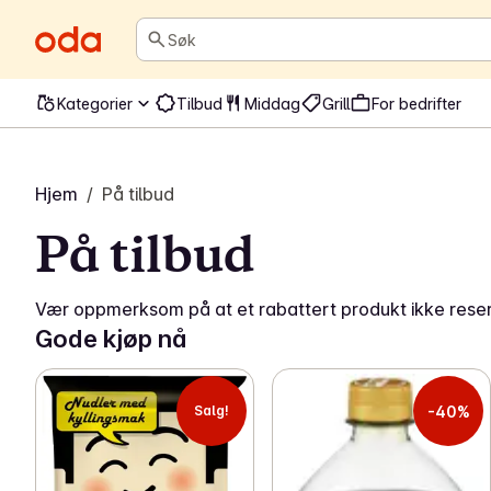
Søk
Kategorier
Tilbud
Middag
Grill
For bedrifter
Hjem
/
På tilbud
På tilbud
Vær oppmerksom på at et rabattert produkt ikke reserv
Gode kjøp nå
-40%
Salg!