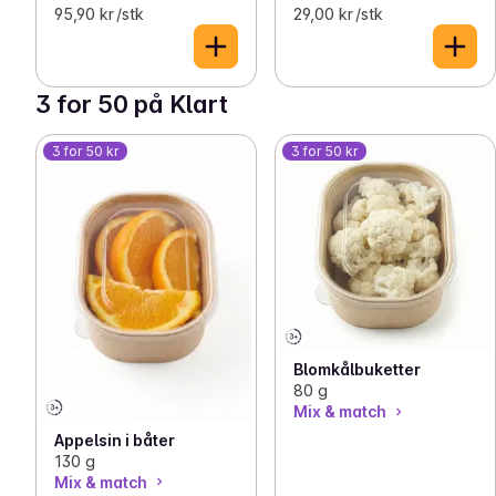
95,90 kr /stk
29,00 kr /stk
3 for 50 på Klart
3 for 50 kr
3 for 50 kr
Blomkålbuketter
80 g
Mix & match
Appelsin i båter
130 g
Mix & match