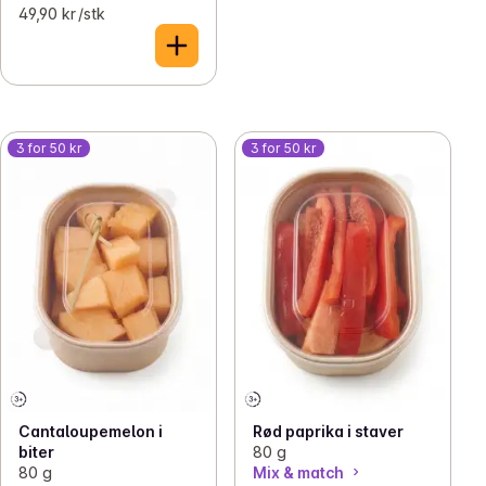
49,90 kr /stk
3 for 50 kr
3 for 50 kr
Cantaloupemelon i
Rød paprika i staver
biter
80 g
80 g
Mix & match