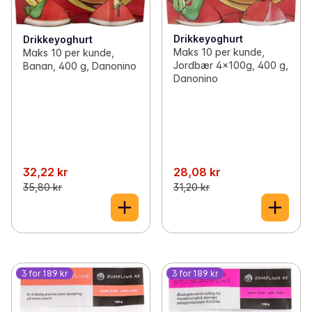
Drikkeyoghurt
Drikkeyoghurt
Maks 10 per kunde,
Maks 10 per kunde,
Jordbær 4x100g, 400 g,
Banan, 400 g, Danonino
Danonino
32,22 kr
28,08 kr
35,80 kr
31,20 kr
3 for 189 kr
3 for 189 kr