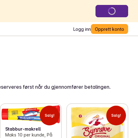
Logg inn
Opprett konto
eserveres først når du gjennomfører betalingen.
Salg!
Salg!
Stabbur-makrell
Maks 10 per kunde, På