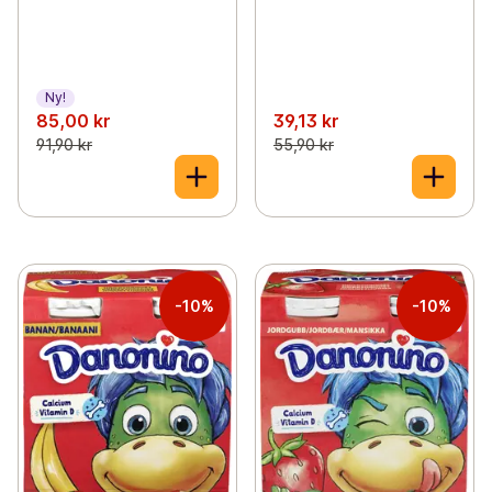
Ny!
85,00 kr
39,13 kr
91,90 kr
55,90 kr
-10%
-10%