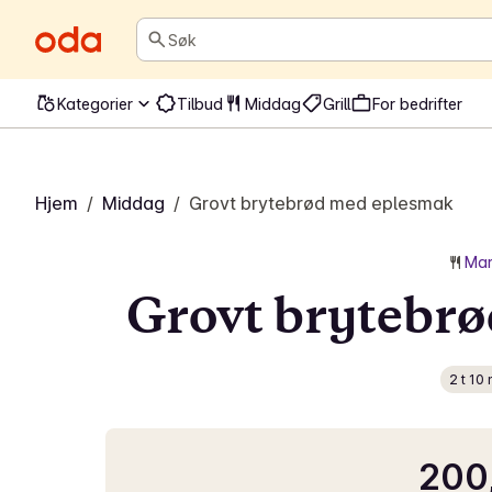
Søk
Kategorier
Tilbud
Middag
Grill
For bedrifter
Hjem
/
Middag
/
Grovt brytebrød med eplesmak
Mar
Grovt brytebr
2 t 10
200,