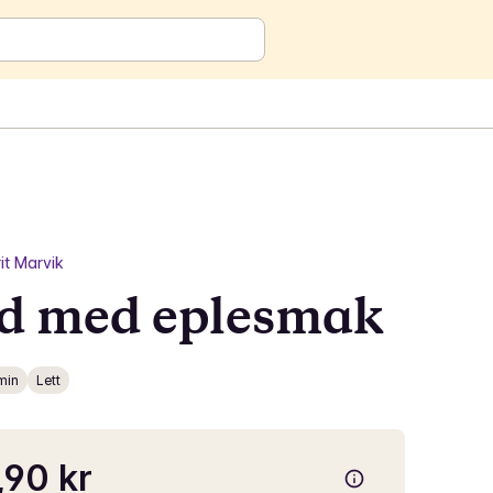
it Marvik
ød med eplesmak
 min
Lett
90 kr