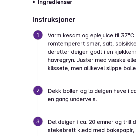
Ingredienser
Instruksjoner
1
Varm kesam og eplejuice til 37°
romtemperert smør, salt, solsikke
deretter deigen godt i en kjøkkenmas
havregryn. Juster med væske eller
klissete, men allikevel slippe bolle
2
Dekk bollen og la deigen heve i ca
en gang underveis.
3
Del deigen i ca. 20 emner og tril
stekebrett kledd med bakepapir, 