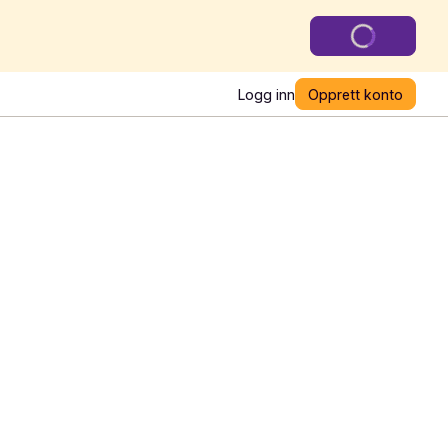
Logg inn
Opprett konto