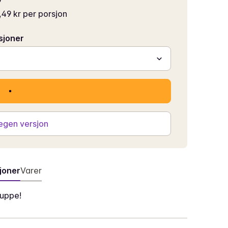
,49 kr per porsjon
sjoner
 egen versjon
joner
Varer
suppe!