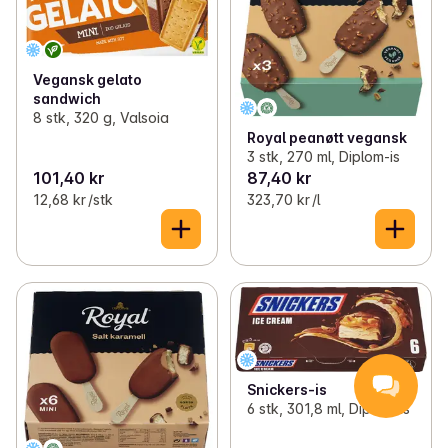
Vegansk gelato
sandwich
8 stk, 320 g, Valsoia
Royal peanøtt vegansk
3 stk, 270 ml, Diplom-is
101,40 kr
87,40 kr
12,68 kr /stk
323,70 kr /l
Snickers-is
6 stk, 301,8 ml, Diplom-is