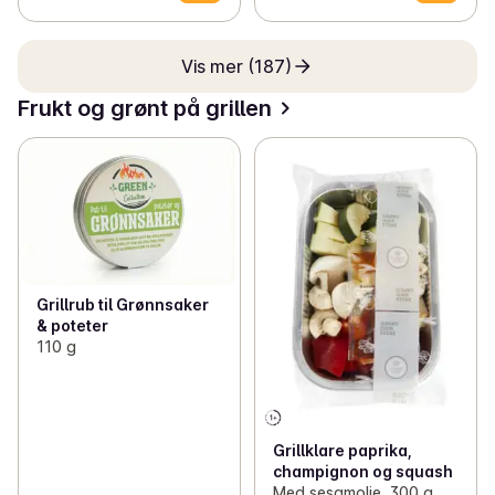
Vis mer (187)
Frukt og grønt på grillen
Grillrub til Grønnsaker
& poteter
110 g
Grillklare paprika,
champignon og squash
Med sesamolje, 300 g,