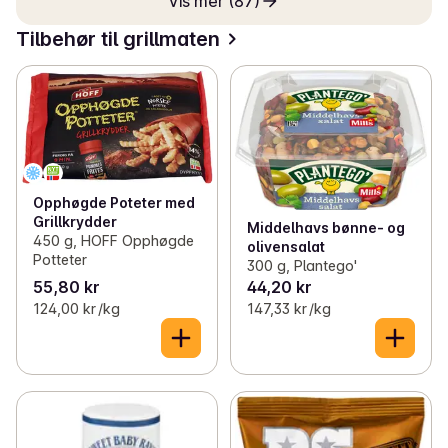
Vis mer (87)
Tilbehør til grillmaten
Opphøgde Poteter med
Grillkrydder
Middelhavs bønne- og
450 g, HOFF Opphøgde
olivensalat
Potteter
300 g, Plantego'
55,80 kr
44,20 kr
124,00 kr /kg
147,33 kr /kg