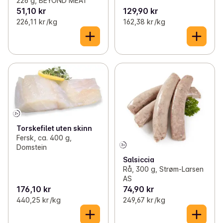
226 g, BEYOND MEAT
51,10 kr
129,90 kr
226,11 kr /kg
162,38 kr /kg
Torskefilet uten skinn
Fersk, ca. 400 g,
Domstein
Salsiccia
Rå, 300 g, Strøm-Larsen
AS
176,10 kr
74,90 kr
440,25 kr /kg
249,67 kr /kg