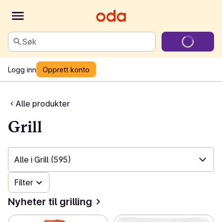
Søk
Logg inn
Opprett konto
Alle produkter
Grill
Alle i Grill
(595)
Filter
✓
Alle i Grill
(595)
Nyheter til grilling
✓
Nyheter til grilling
(63)