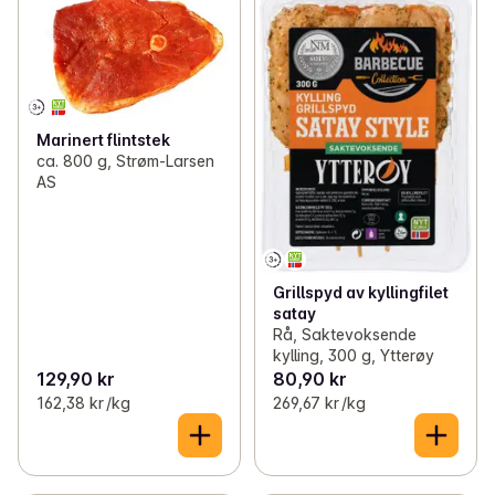
✓
Kjøtt, fisk og vegetar på grillen
(187)
✓
Frukt og grønt på grillen
(32)
✓
Hamburgerbrød og lomper
(25)
Marinert flintstek
✓
Pizza på grillen
(26)
ca. 800 g, Strøm-Larsen
AS
✓
Krydder og sauser
(87)
✓
Tilbehør til grillmaten
(86)
Grillspyd av kyllingfilet
✓
Drikke til grillmaten
(107)
satay
Rå, Saktevoksende
✓
Iskrem
(40)
kylling, 300 g, Ytterøy
129,90 kr
80,90 kr
✓
Grillkull og utstyr
(7)
162,38 kr /kg
269,67 kr /kg
✓
Hageleker
(2)