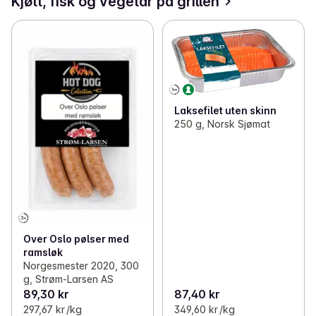
Kjøtt, fisk og vegetar på grillen
Laksefilet uten skinn
250 g, Norsk Sjømat
Over Oslo pølser med
ramsløk
Norgesmester 2020, 300
g, Strøm-Larsen AS
89,30 kr
87,40 kr
297,67 kr /kg
349,60 kr /kg