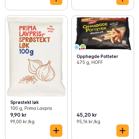
Opphøgde Potteter
475 g, HOFF
Sprøstekt løk
100 g, Prima Lavpris
9,90 kr
45,20 kr
99,00 kr /kg
95,16 kr /kg