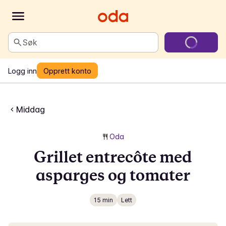
Søk
Logg inn
Opprett konto
Middag
Oda
Grillet entrecôte med
asparges og tomater
15 min
Lett