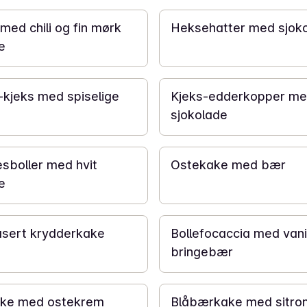
med chili og fin mørk
Heksehatter med sjok
e
15 min
kjeks med spiselige
Kjeks-edderkopper m
sjokolade
12 t 40 min
sboller med hvit
Ostekake med bær
e
3 t
asert krydderkake
Bollefocaccia med vanil
bringebær
1 t
ke med ostekrem
Blåbærkake med sitron