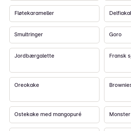
Fløtekarameller
Delfiaka
2 t
2 t 30 min
Smultringer
Goro
2 t
1 t
Jordbærgalette
Fransk 
1 t 30 min
1 t
Oreokake
Brownie
5 t
2 t 30 min
Ostekake med mangopuré
Monster
14 t
3 t