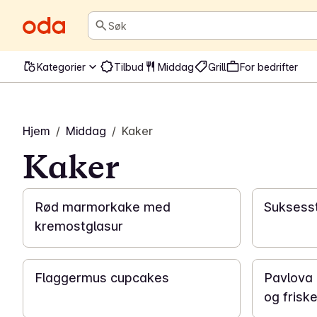
Søk
Kategorier
Tilbud
Middag
Grill
For bedrifter
Hjem
/
Middag
/
Kaker
Kaker
1 t
Rød marmorkake med
Suksess
kremostglasur
1 t 30 min
2 t
Flaggermus cupcakes
Pavlova 
og frisk
1 t 30 min
30 min