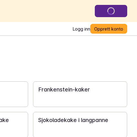
Logg inn
Opprett konto
30 min
Frankenstein-kaker
1 t 40 min
kake
Sjokoladekake i langpanne
40 min