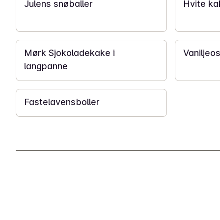
Julens snøballer
Hvite k
1 t 15 min
20 min
Mørk Sjokoladekake i
Vanilje
langpanne
1 t
Fastelavensboller