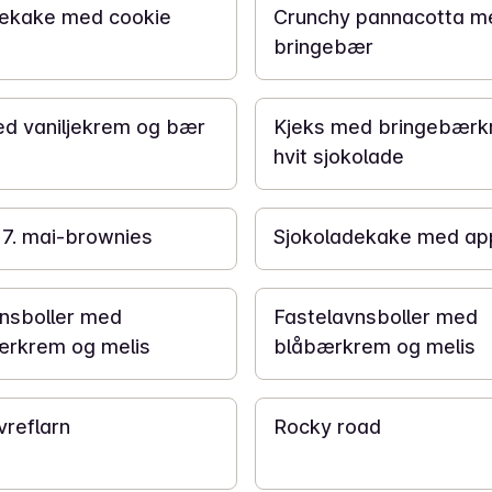
dekake med cookie
Crunchy pannacotta m
bringebær
1 t
d vaniljekrem og bær
Kjeks med bringebærk
hvit sjokolade
6 t
7. mai-brownies
Sjokoladekake med app
2 t 30 min
nsboller med
Fastelavnsboller med
ærkrem og melis
blåbærkrem og melis
5 t
vreflarn
Rocky road
15 min