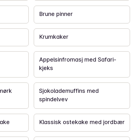
Brune pinner
1 t
Krumkaker
4 t
Appelsinfromasj med Safari-
kjeks
45 min
 mørk
Sjokolademuffins med
spindelvev
5 t
kake
Klassisk ostekake med jordbær
6 t