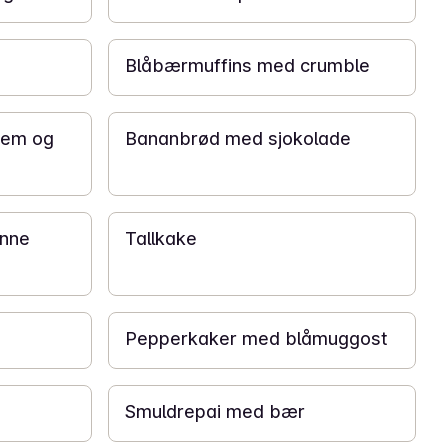
20 min
Blåbærmuffins med crumble
1 t
rem og
Bananbrød med sjokolade
10 min
anne
Tallkake
1 t
Pepperkaker med blåmuggost
30 min
Smuldrepai med bær
15 min