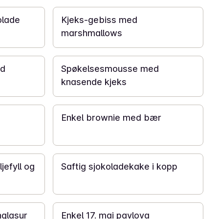
olade
Kjeks-gebiss med
marshmallows
30 min
ed
Spøkelsesmousse med
knasende kjeks
40 min
Enkel brownie med bær
10 min
jefyll og
Saftig sjokoladekake i kopp
1 t 30 min
glasur
Enkel 17. mai pavlova