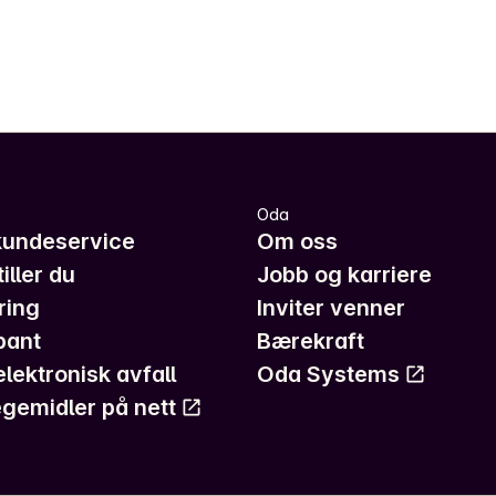
Oda
kundeservice
Om oss
iller du
Jobb og karriere
ring
Inviter venner
pant
Bærekraft
elektronisk avfall
Oda Systems
gemidler på nett