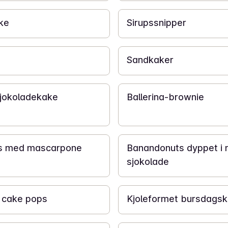
ke
Sirupssnipper
2 t
Sandkaker
45 min
sjokoladekake
Ballerina-brownie
30 min
s med mascarpone
Banandonuts dyppet i
sjokolade
1 t 30 min
 cake pops
Kjoleformet bursdags
3 t