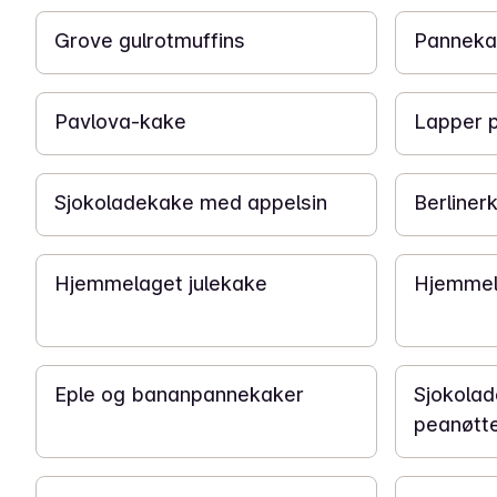
Grove gulrotmuffins
Panneka
1 t 30 min
20 min
Pavlova-kake
Lapper p
1 t
30 min
Sjokoladekake med appelsin
Berliner
2 t 20 min
25 min
Hjemmelaget julekake
Hjemmel
40 min
2 t
Eple og bananpannekaker
Sjokolad
peanøtt
50 min
1 t 30 min