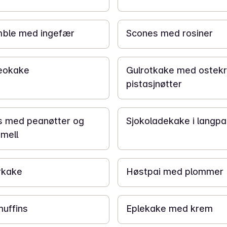
20 min
mble med ingefær
Scones med rosiner
30 min
reokake
Gulrotkake med ostek
pistasjnøtter
40 min
s med peanøtter og
Sjokoladekake i langp
amell
40 min
rkake
Høstpai med plommer
50 min
uffins
Eplekake med krem
30 min