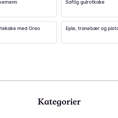
akemenn
Saftig gulrotkake
40 min
ostekake med Oreo
Eple, tranebær og pist
Kategorier