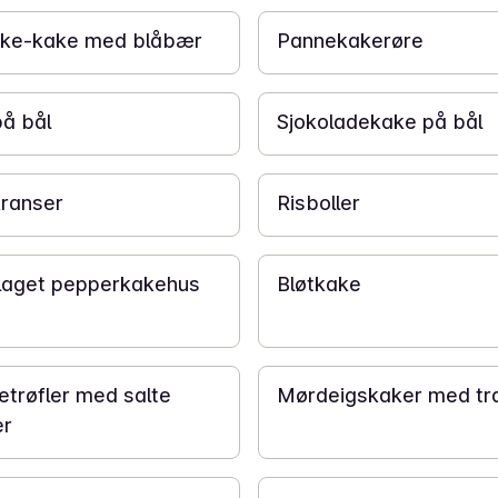
ke-kake med blåbær
Pannekakerøre
25 min
å bål
Sjokoladekake på bål
30 min
kranser
Risboller
55 min
aget pepperkakehus
Bløtkake
2 t
etrøfler med salte
Mørdeigskaker med t
er
1 t