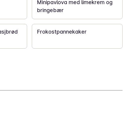
Minipavlova med limekrem og
bringebær
45 min
asjbrød
Frokostpannekaker