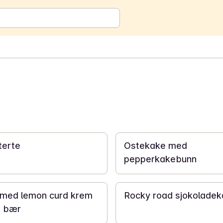
1 t
terte
Ostekake med
pepperkakebunn
20 min
med lemon curd krem ​​
Rocky road sjokolade
e bær
2 t