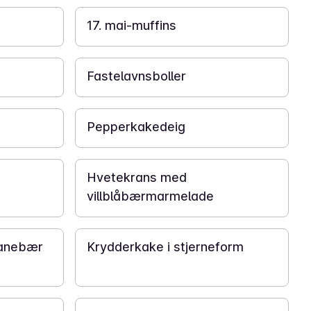
17. mai-muffins
1 t
Fastelavnsboller
1 t
Pepperkakedeig
1 t
Hvetekrans med
villblåbærmarmelade
50 min
ranebær
Krydderkake i stjerneform
1 t 15 min