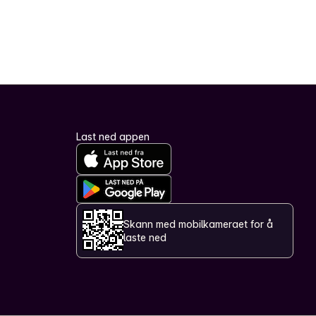
Last ned appen
Skann med mobilkameraet for å
laste ned