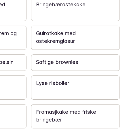
ed
Bringebærostekake
1 t
rem og
Gulrotkake med
ostekremglasur
1 t
elsin
Saftige brownies
30 min
Lyse risboller
24 t
Fromasjkake med friske
bringebær
15 min