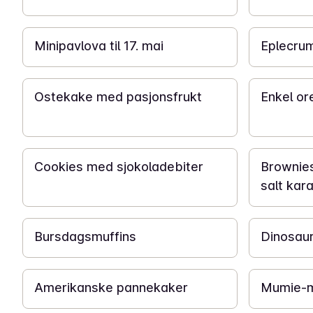
1 t 30 min
20 min
Minipavlova til 17. mai
Eplecru
6 t
5 t
Ostekake med pasjonsfrukt
Enkel o
40 min
1 t
Cookies med sjokoladebiter
Brownie
salt kar
10 min
1 t
Bursdagsmuffins
Dinosau
40 min
30 min
Amerikanske pannekaker
Mumie-m
30 min
40 min