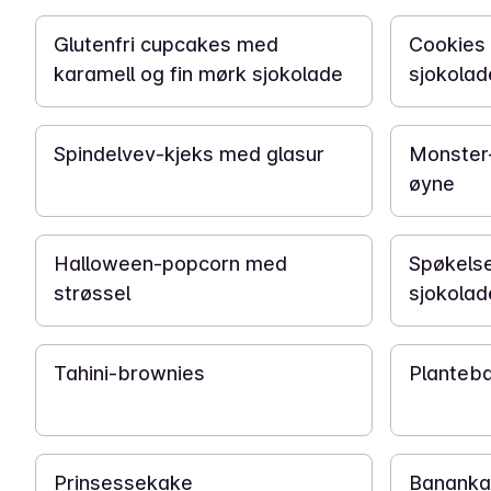
Glutenfri cupcakes med
Cookies 
karamell og fin mørk sjokolade
sjokolad
15 min
15 min
Spindelvev-kjeks med glasur
Monster-
øyne
40 min
1 t 30 min
Halloween-popcorn med
Spøkelse
strøssel
sjokolad
1 t
50 min
Tahini-brownies
Planteb
4 t
1 t
Prinsessekake
Bananka