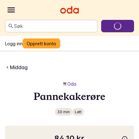
Søk
Logg inn
Opprett konto
Middag
Oda
Pannekakerøre
30 min
Lett
84,10 kr