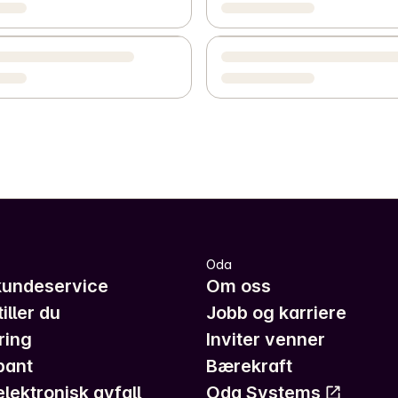
Oda
kundeservice
Om oss
iller du
Jobb og karriere
ring
Inviter venner
pant
Bærekraft
elektronisk avfall
Oda Systems