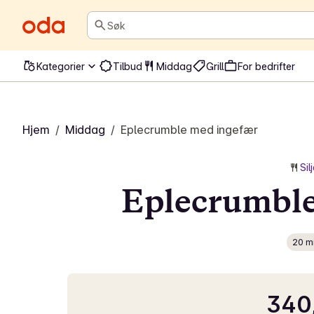
Søk
Kategorier
Tilbud
Middag
Grill
For bedrifter
Hjem
/
Middag
/
Eplecrumble med ingefær
Sil
Eplecrumble
20 m
340,