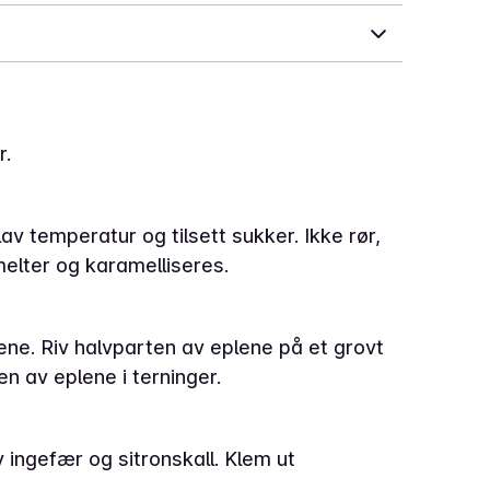
r.
v temperatur og tilsett sukker. Ikke rør,
melter og karamelliseres.
lene. Riv halvparten av eplene på et grovt
en av eplene i terninger.
v ingefær og sitronskall. Klem ut