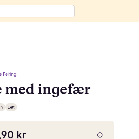
je Feiring
 med ingefær
in
Lett
90 kr