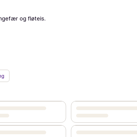
gefær og fløteis.
ng