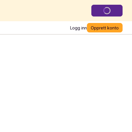
Logg inn
Opprett konto