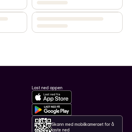
Last ned appen
Skann med mobilkameraet for å
laste ned