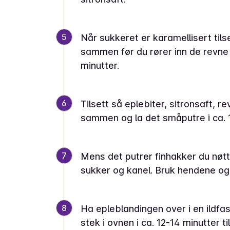
5
Når sukkeret er karamellisert tilse
sammen før du rører inn de revne 
minutter.
6
Tilsett så eplebiter, sitronsaft, r
sammen og la det småputre i ca. 1
7
Mens det putrer finhakker du nøt
sukker og kanel. Bruk hendene og
8
Ha epleblandingen over i en ildf
stek i ovnen i ca. 12-14 minutter ti