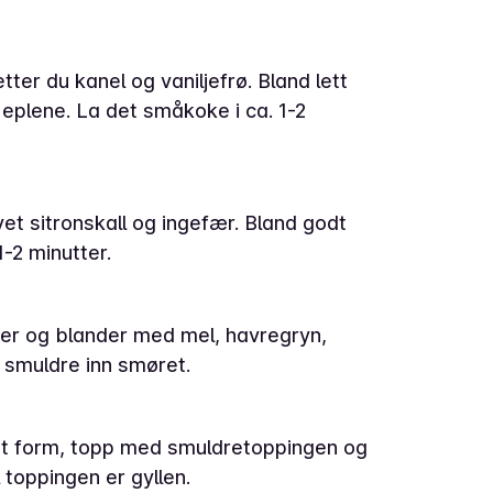
tter du kanel og vaniljefrø. Bland lett
eplene. La det småkoke i ca. 1-2
evet sitronskall og ingefær. Bland godt
-2 minutter.
ter og blander med mel, havregryn,
 smuldre inn smøret.
ast form, topp med smuldretoppingen og
l toppingen er gyllen.