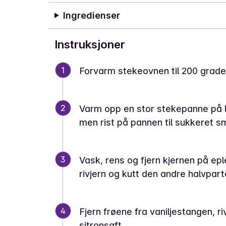
Ingredienser
Instruksjoner
1
Forvarm stekeovnen til 200 grade
2
Varm opp en stor stekepanne på la
men rist på pannen til sukkeret s
3
Vask, rens og fjern kjernen på ep
rivjern og kutt den andre halvpart
4
Fjern frøene fra vaniljestangen, ri
sitronsaft.