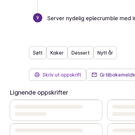
9
Server nydelig eplecrumble med in
Søtt
Kaker
Dessert
Nytt år
Skriv ut oppskrift
Gi tilbakemeldi
Lignende oppskrifter