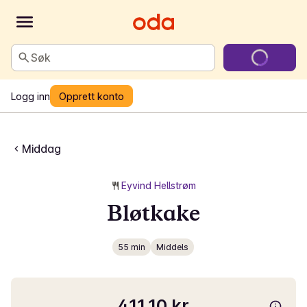
Søk
Logg inn
Opprett konto
Middag
Eyvind Hellstrøm
Bløtkake
55 min
Middels
411,10 kr