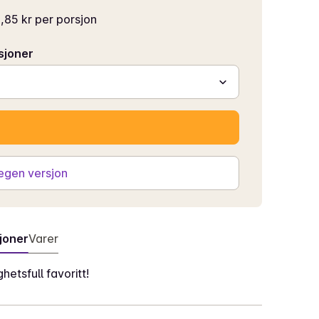
,85 kr per porsjon
sjoner
 egen versjon
joner
Varer
etsfull favoritt!