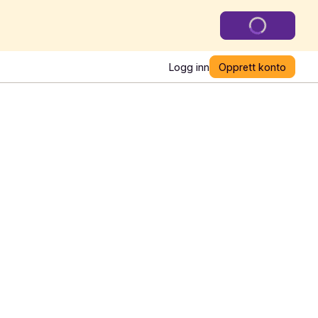
Logg inn
Opprett konto