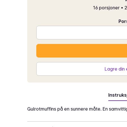
16 porsjoner
•
2
Por
Lagre din
Instruks
Gulrotmuffins på en sunnere måte. En samvittigh