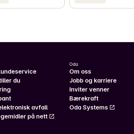
Oda
kundeservice
Om oss
iller du
Jobb og karriere
ring
Inviter venner
pant
Bærekraft
elektronisk avfall
Oda Systems
gemidler på nett