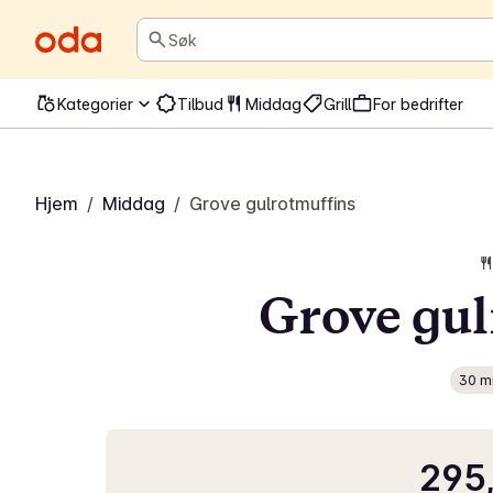
Søk
Kategorier
Tilbud
Middag
Grill
For bedrifter
Hjem
/
Middag
/
Grove gulrotmuffins
Grove gul
30 m
295,