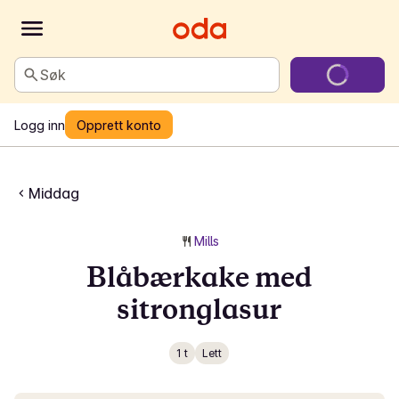
Søk
Logg inn
Opprett konto
Middag
Mills
Blåbærkake med
sitronglasur
1 t
Lett