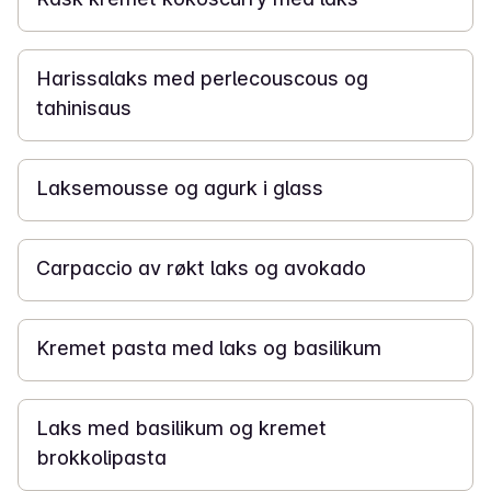
1 t 30 min
Harissalaks med perlecouscous og
tahinisaus
12 t
Laksemousse og agurk i glass
1 t 20 min
Carpaccio av røkt laks og avokado
20 min
Kremet pasta med laks og basilikum
20 min
Laks med basilikum og kremet
brokkolipasta
25 min