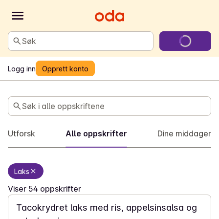
Søk
Logg inn
Opprett konto
Middag
Søk i alle oppskriftene
Utforsk
Alle oppskrifter
Dine middager
Laks
30 min
Viser 54 oppskrifter
Tacokrydret laks med ris, appelsinsalsa og