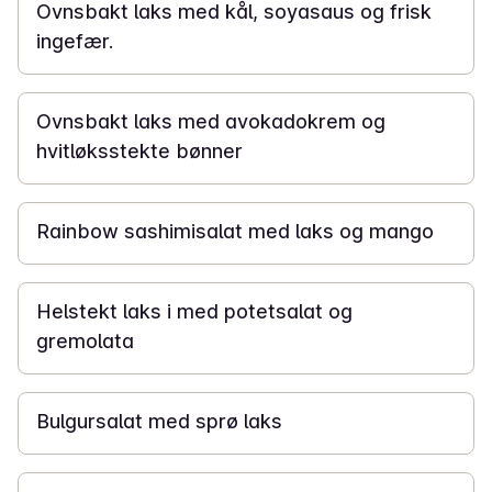
Ovnsbakt laks med kål, soyasaus og frisk
ingefær.
20 min
Ovnsbakt laks med avokadokrem og
hvitløksstekte bønner
25 min
Rainbow sashimisalat med laks og mango
50 min
Helstekt laks i med potetsalat og
gremolata
20 min
Bulgursalat med sprø laks
20 min