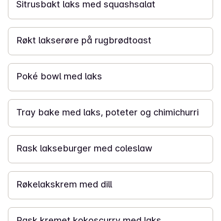
Sitrusbakt laks med squashsalat
30 min
Røkt lakserøre på rugbrødtoast
30 min
Poké bowl med laks
40 min
Tray bake med laks, poteter og chimichurri
15 min
Rask lakseburger med coleslaw
20 min
Røkelakskrem med dill
20 min
Rask kremet kokoscurry med laks