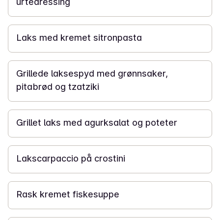
urtedressing
20 min
Laks med kremet sitronpasta
20 min
Grillede laksespyd med grønnsaker,
pitabrød og tzatziki
25 min
Grillet laks med agurksalat og poteter
15 min
Lakscarpaccio på crostini
20 min
Rask kremet fiskesuppe