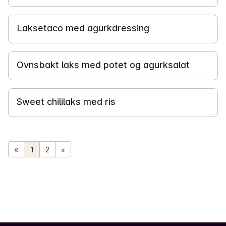
25 min
Laksetaco med agurkdressing
25 min
Ovnsbakt laks med potet og agurksalat
20 min
Sweet chililaks med ris
«
1
2
»