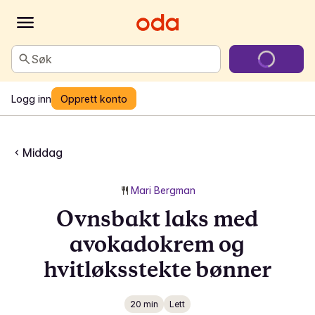
Søk
Logg inn
Opprett konto
Middag
Mari Bergman
Ovnsbakt laks med
avokadokrem og
hvitløksstekte bønner
20 min
Lett