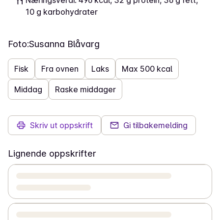
Næringsverdi: 496 kcal, 32 g protein, 36 g fett,
10 g karbohydrater
Foto:
Susanna Blåvarg
Fisk
Fra ovnen
Laks
Max 500 kcal
Middag
Raske middager
Skriv ut oppskrift
Gi tilbakemelding
Lignende oppskrifter