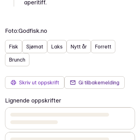
aperitiff.
Foto:
Godfisk.no
Fisk
Sjømat
Laks
Nytt år
Forrett
Brunch
Skriv ut oppskrift
Gi tilbakemelding
Lignende oppskrifter