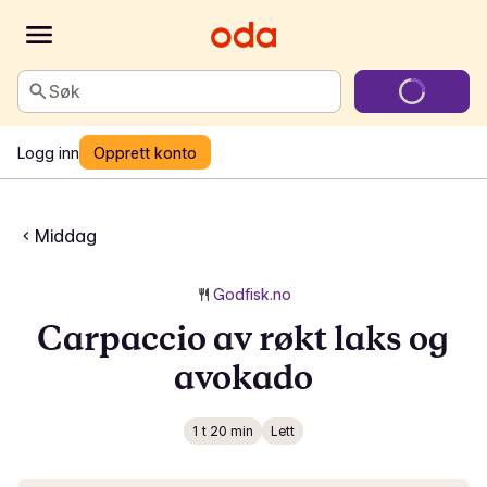
Søk
Logg inn
Opprett konto
Middag
Godfisk.no
Carpaccio av røkt laks og
avokado
1 t 20 min
Lett