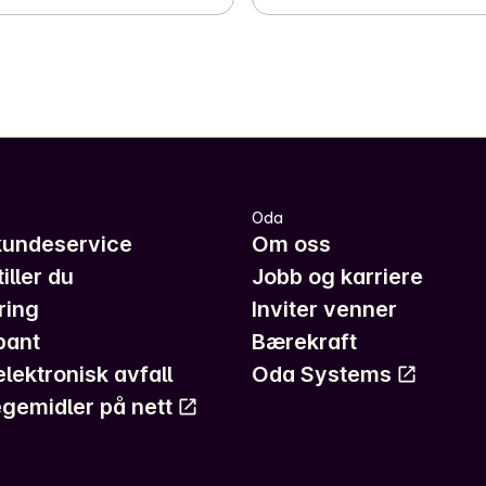
Oda
kundeservice
Om oss
iller du
Jobb og karriere
ring
Inviter venner
pant
Bærekraft
elektronisk avfall
Oda Systems
gemidler på nett