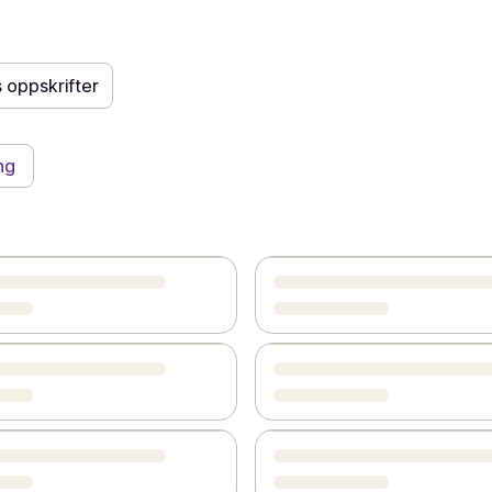
s oppskrifter
ng