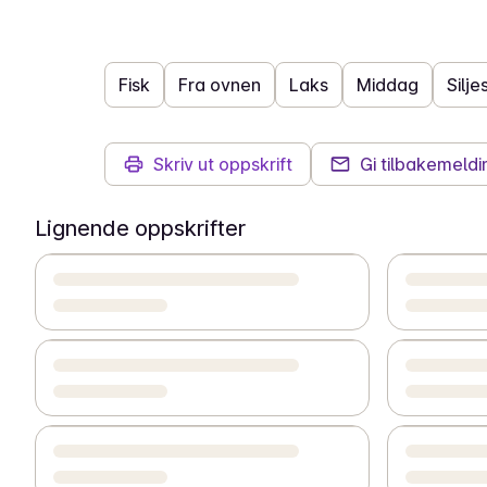
Fisk
Fra ovnen
Laks
Middag
Silje
Skriv ut oppskrift
Gi tilbakemeldi
Lignende oppskrifter