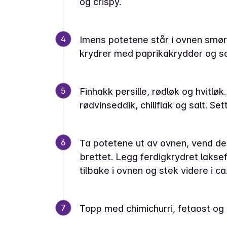
og crispy.
4
Imens potetene står i ovnen smøre
krydrer med paprikakrydder og sa
5
Finhakk persille, rødløk og hvitlø
rødvinseddik, chiliflak og salt. Sett 
6
Ta potetene ut av ovnen, vend de
brettet. Legg ferdigkrydret laksef
tilbake i ovnen og stek videre i ca.
7
Topp med chimichurri, fetaost og 