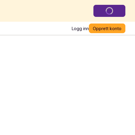
Logg inn
Opprett konto