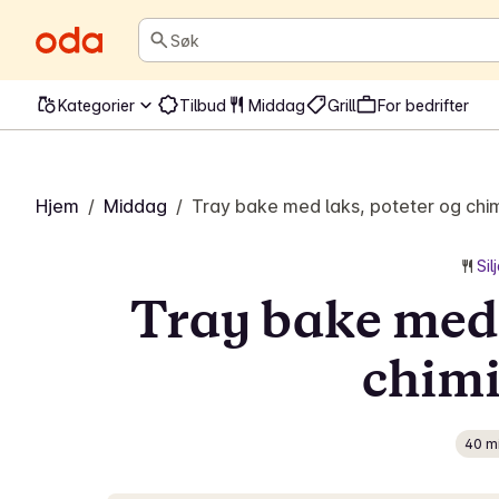
Søk
Kategorier
Tilbud
Middag
Grill
For bedrifter
Hjem
/
Middag
/
Tray bake med laks, poteter og chim
Sil
Tray bake med 
chimi
40 m