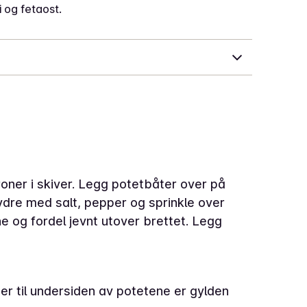
i og fetaost.
roner i skiver. Legg potetbåter over på
ydre med salt, pepper og sprinkle over
e og fordel jevnt utover brettet. Legg
ter til undersiden av potetene er gylden