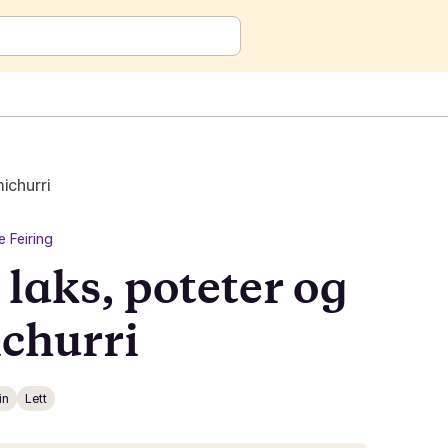
ichurri
je Feiring
laks, poteter og
churri
in
Lett