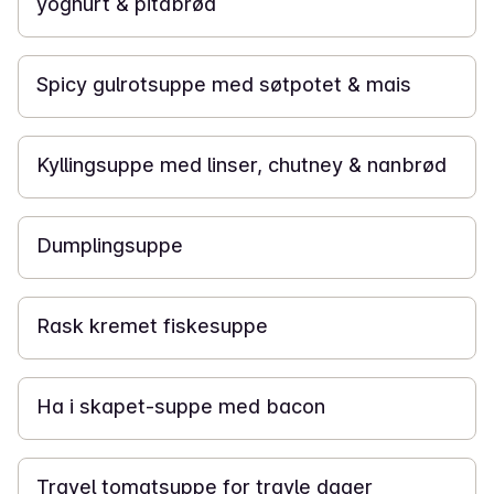
yoghurt & pitabrød
20 min
Spicy gulrotsuppe med søtpotet & mais
20 min
Kyllingsuppe med linser, chutney & nanbrød
20 min
Dumplingsuppe
20 min
Rask kremet fiskesuppe
10 min
Ha i skapet-suppe med bacon
10 min
Travel tomatsuppe for travle dager