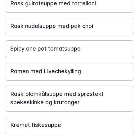
Rask gulrotsuppe med tortelloni
15 min
Rask nudelsuppe med pak choi
45 min
Spicy one pot tomatsuppe
40 min
Ramen med Livèchekylling
20 min
Rask blomkålsuppe med sprøstekt
spekeskinke og krutonger
30 min
Kremet fiskesuppe
15 min