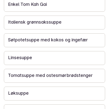
Enkel Tom Kah Gai
25 min
Italiensk grønnsakssuppe
25 min
Søtpotetsuppe med kokos og ingefær
30 min
Linsesuppe
25 min
Tomatsuppe med ostesmørbrødstenger
15 min
Løksuppe
20 min