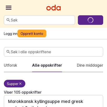
Søk
Logg inn
Opprett konto
Middag
Søk i alle oppskriftene
Utforsk
Alle oppskrifter
Dine middager
Supper
20 min
Viser 105 oppskrifter
Marokkansk kyllingsuppe med gresk