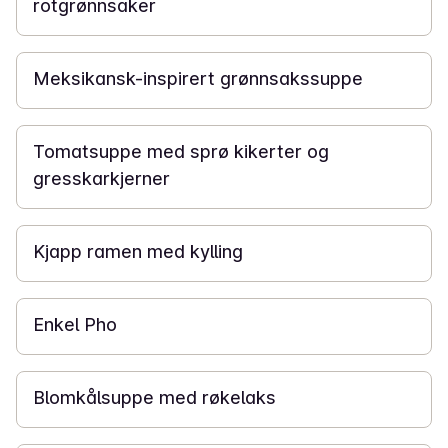
rotgrønnsaker
25 min
Meksikansk-inspirert grønnsakssuppe
30 min
Tomatsuppe med sprø kikerter og
gresskarkjerner
45 min
Kjapp ramen med kylling
45 min
Enkel Pho
15 min
Blomkålsuppe med røkelaks
25 min