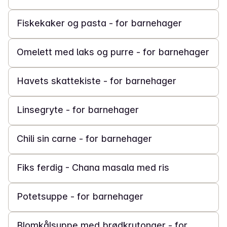
Fiskekaker og pasta - for barnehager
30 min
Omelett med laks og purre - for barnehager
30 min
Havets skattekiste - for barnehager
25 min
Linsegryte - for barnehager
30 min
Chili sin carne - for barnehager
15 min
Fiks ferdig - Chana masala med ris
30 min
Potetsuppe - for barnehager
30 min
Blomkålsuppe med brødkrutonger - for