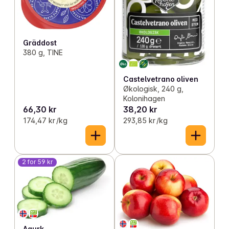
Gräddost
380 g, TINE
Castelvetrano oliven
Økologisk, 240 g,
Kolonihagen
66,30 kr
38,20 kr
174,47 kr /kg
293,85 kr /kg
2 for 59 kr
Agurk