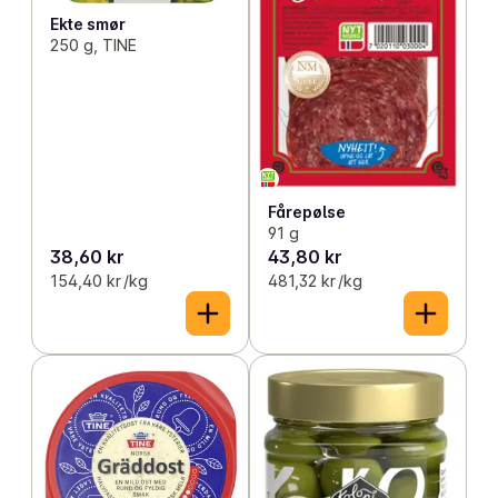
Ekte smør
250 g, TINE
Fårepølse
91 g
38,60 kr
43,80 kr
154,40 kr /kg
481,32 kr /kg