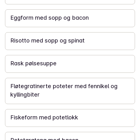
45 min
Eggform med sopp og bacon
30 min
Risotto med sopp og spinat
15 min
Rask pølsesuppe
50 min
Fløtegratinerte poteter med fennikel og
kyllingbiter
1 t
Fiskeform med potetlokk
1 t