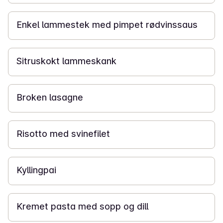
2 t
Enkel lammestek med pimpet rødvinssaus
4 t
Sitruskokt lammeskank
40 min
Broken lasagne
20 min
Risotto med svinefilet
45 min
Kyllingpai
20 min
Kremet pasta med sopp og dill
20 min