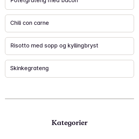
Potetgrateng med bacon
30 min
Chili con carne
40 min
Risotto med sopp og kyllingbryst
30 min
Skinkegrateng
Kategorier