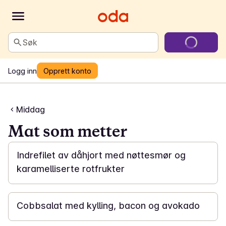
Søk
Logg inn
Opprett konto
Middag
Mat som metter
1 t
Indrefilet av dåhjort med nøttesmør og
karamelliserte rotfrukter
30 min
Cobbsalat med kylling, bacon og avokado
15 min