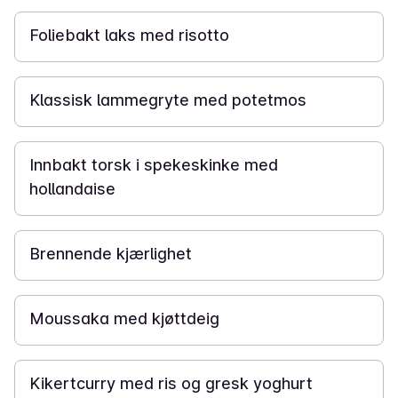
Foliebakt laks med risotto
1 t 10 min
Klassisk lammegryte med potetmos
30 min
Innbakt torsk i spekeskinke med
hollandaise
25 min
Brennende kjærlighet
45 min
Moussaka med kjøttdeig
30 min
Kikertcurry med ris og gresk yoghurt