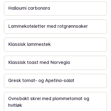
Halloumi carbonara
45 min
Lammekoteletter med rotgrønnsaker
3 t
Klassisk lammestek
10 min
Klassisk toast med Norvegia
15 min
Gresk tomat- og Apetina-salat
50 min
Ovnsbakt skrei med plommetomat og
hvitløk