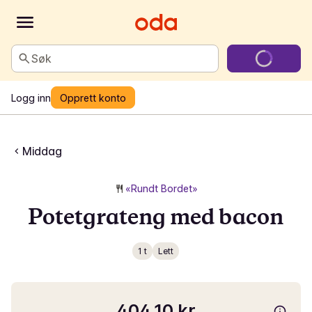
Søk
Logg inn
Opprett konto
Middag
«Rundt Bordet»
Potetgrateng med bacon
1 t
Lett
404,10 kr