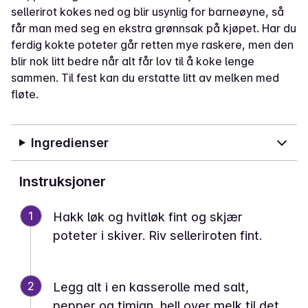
sellerirot kokes ned og blir usynlig for barneøyne, så
får man med seg en ekstra grønnsak på kjøpet. Har du
ferdig kokte poteter går retten mye raskere, men den
blir nok litt bedre når alt får lov til å koke lenge
sammen. Til fest kan du erstatte litt av melken med
fløte.
Ingredienser
Instruksjoner
1
Hakk løk og hvitløk fint og skjær
poteter i skiver. Riv selleriroten fint.
2
Legg alt i en kasserolle med salt,
pepper og timian, hell over melk til det