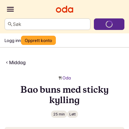
Søk
Logg inn
Opprett konto
Middag
Oda
Bao buns med sticky
kylling
25 min
Lett