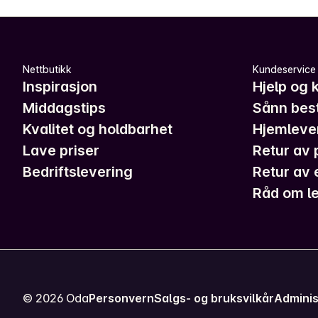
Nettbutikk
Kundeservice
Inspirasjon
Hjelp og 
Middagstips
Sånn best
Kvalitet og holdbarhet
Hjemleve
Lave priser
Retur av 
Bedriftslevering
Retur av 
Råd om le
©
2026
Oda
Personvern
Salgs- og bruksvilkår
Adminis