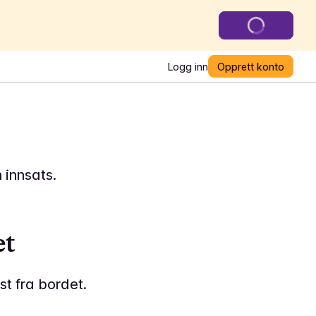
Logg inn
Opprett konto
 innsats.
et
st fra bordet.
15 min