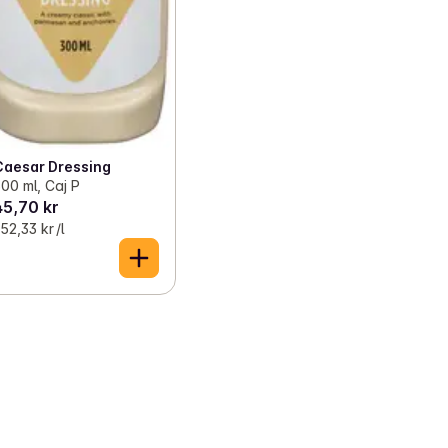
Caesar Dressing
00 ml, Caj P
45,70 kr
52,33 kr /l