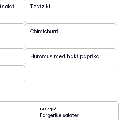
tsalat
Tzatziki
10 min
Chimichurri
40 min
Hummus med bakt paprika
Les også:
Fargerike salater