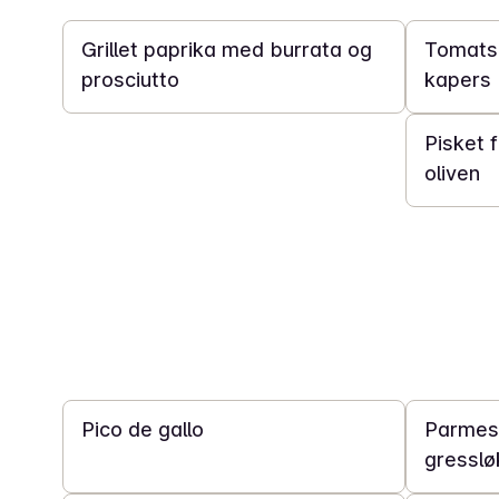
Grillet paprika med burrata og
Tomatsa
prosciutto
kapers
20 min
Pisket 
oliven
10 min
30 min
Pico de gallo
Parmes
gresslø
10 min
10 min