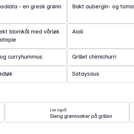
salata - en gresk grønn
Bakt aubergin- og toma
10 min
ekt blomkål med vårløk
Aioli
ateple
30 min
 og curryhummus
Grillet chimichurri
10 min
rødløk
Sataysaus
Les også:
Sleng grønnsaker på grillen