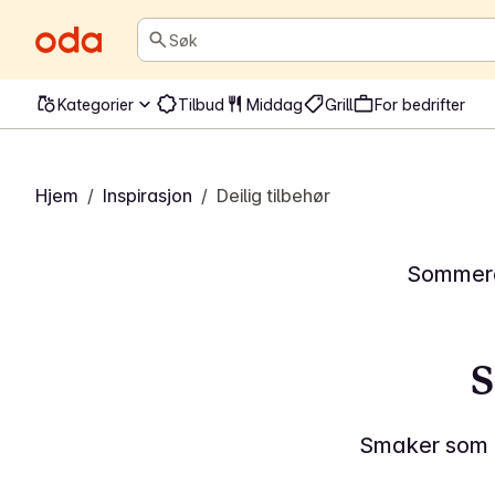
Søk
Kategorier
Tilbud
Middag
Grill
For bedrifter
Hjem
/
Inspirasjon
/
Deilig tilbehør
Sommeren
S
Smaker som gr
10 min
15 min