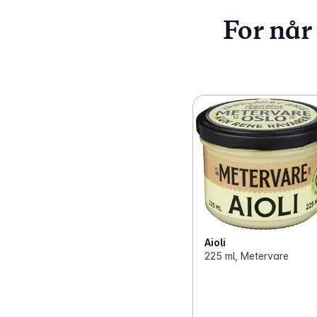
For når 
Aioli
225 ml, Metervare