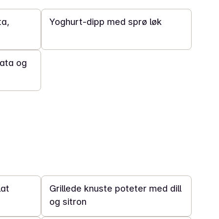
ta,
Yoghurt-dipp med sprø løk
rata og
45 min
lat
Grillede knuste poteter med dill
og sitron
5 min