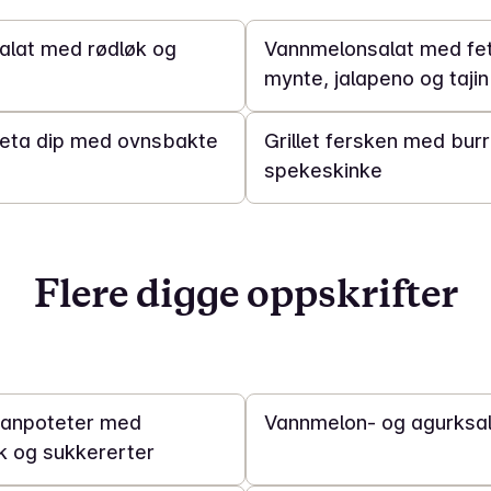
lat med rødløk og
Vannmelonsalat med fe
mynte, jalapeno og tajin
15 min
feta dip med ovnsbakte
Grillet fersken med bur
spekeskinke
Flere digge oppskrifter
10 min
anpoteter med
Vannmelon- og agurksa
k og sukkererter
30 min