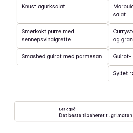
Knust agurksalat
Maroulo
salat
20 min
30 min
Smørkokt purre med
Curryst
sennepsvinaigrette
og gran
40 min
40 min
Smashed gulrot med parmesan
Gulrot-
2 t
Syltet 
Les også:
Det beste tilbehøret til grilmaten