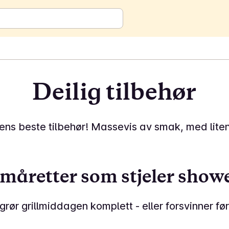
Deilig tilbehør
s beste tilbehør! Massevis av smak, med liten
måretter som stjeler show
ør grillmiddagen komplett - eller forsvinner før
15 min