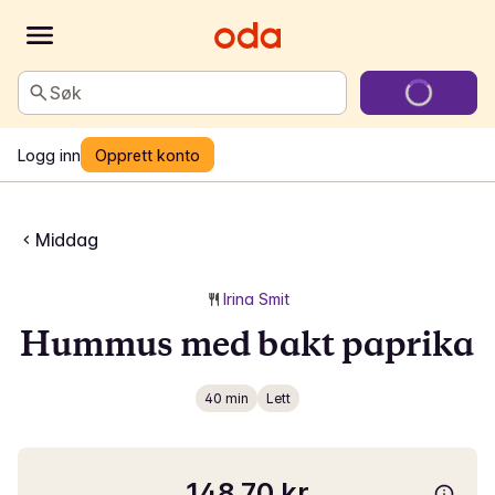
Søk
Logg inn
Opprett konto
Middag
Irina Smit
Hummus med bakt paprika
40 min
Lett
148,70 kr