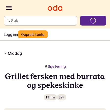
Søk
Logg inn
Opprett konto
Middag
Silje Feiring
Grillet fersken med burrata
og spekeskinke
15 min
Lett