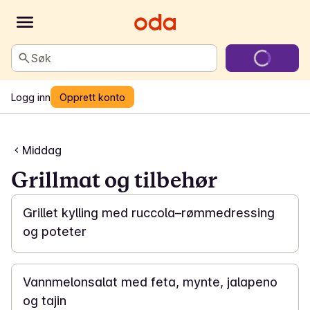
Søk
Logg inn
Opprett konto
Middag
Grillmat og tilbehør
25 min
Grillet kylling med ruccola–rømmedressing
og poteter
15 min
Vannmelonsalat med feta, mynte, jalapeno
og tajin