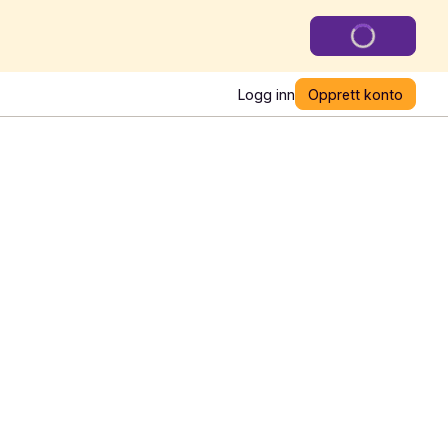
Logg inn
Opprett konto