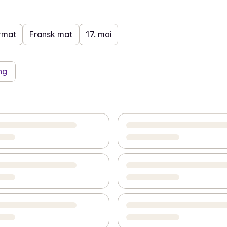
rmat
Fransk mat
17. mai
ng