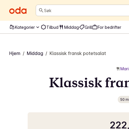
Søk
Kategorier
Tilbud
Middag
Grill
For bedrifter
Hjem
/
Middag
/
Klassisk fransk potetsalat
Mar
Klassisk fra
50 m
222,