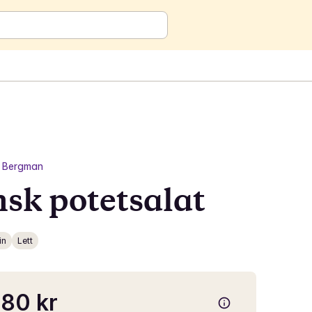
i Bergman
nsk potetsalat
in
Lett
80 kr