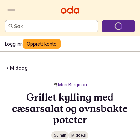
Søk
Logg inn
Opprett konto
Middag
Mari Bergman
Grillet kylling med
cæsarsalat og ovnsbakte
poteter
50 min
Middels