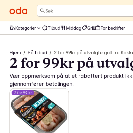
Søk
Kategorier
Tilbud
Middag
Grill
For bedrifter
Hjem
/
På tilbud
/
2 for 99kr på utvalgte grill fra Kokk
2 for 99kr på utval
Vær oppmerksom på at et rabattert produkt ikke 
gjennomfører betalingen.
2 for 99 kr