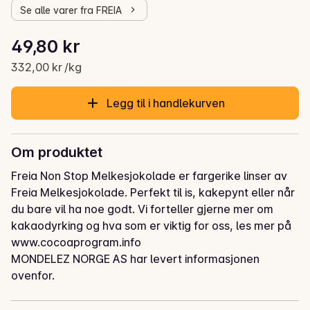
Se alle varer fra FREIA
Stykkpris: 332,00 kr /kg
49,80 kr
Gjeldende pris er: 49,80 kr
332,00 kr /kg
Legg til i handlekurven
Om produktet
Freia Non Stop Melkesjokolade er fargerike linser av 
Freia Melkesjokolade. Perfekt til is, kakepynt eller når 
du bare vil ha noe godt. Vi forteller gjerne mer om 
kakaodyrking og hva som er viktig for oss, les mer på 
www.cocoaprogram.info
MONDELEZ NORGE AS har levert informasjonen
ovenfor.