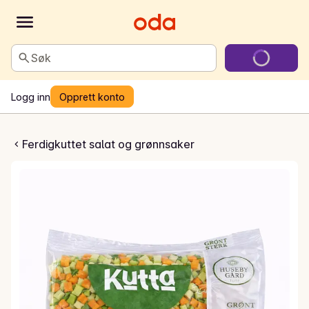
Søk
Logg inn
Opprett konto
k suppe- og grytebase
Ferdigkuttet salat og grønnsaker