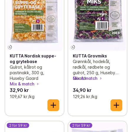
KUTTA Nordisk suppe-
KUTTA Grovmiks
og grytebase
Grønnkål, hodekål,
Gulrot, kålrot og
rødkål, rødbete og
pastinakk, 300 g,
gulrot, 250 g, Huseby
Huseby Gaard
Gaard
Mix & match
Mix & match
32,90 kr
34,90 kr
109,67 kr /kg
129,26 kr /kg
2 for 59 kr
2 for 59 kr