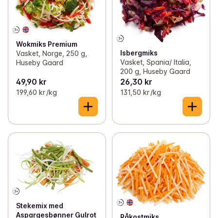
Wokmiks Premium
Isbergmiks
Vasket, Norge, 250 g,
Vasket, Spania/ Italia,
Huseby Gaard
200 g, Huseby Gaard
49,90 kr
26,30 kr
199,60 kr /kg
131,50 kr /kg
Stekemix med
Aspargesbønner Gulrot
Råkostmiks