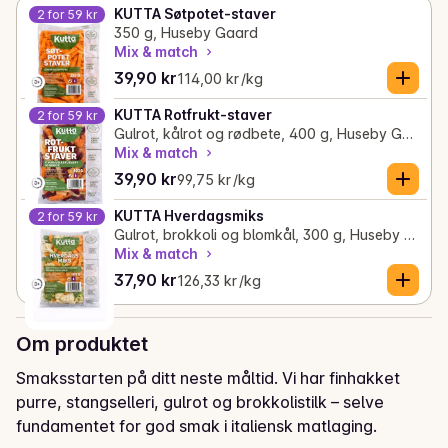
KUTTA Søtpotet-staver
2 for 59 kr
350 g, Huseby Gaard
Mix & match
Gjeldende pris er: 39,90 kr
Stykkpris: 114,00 kr /kg
39,90 kr
114,00 kr /kg
KUTTA Rotfrukt-staver
2 for 59 kr
Gulrot, kålrot og rødbete, 400 g, Huseby Gaard
Mix & match
Gjeldende pris er: 39,90 kr
Stykkpris: 99,75 kr /kg
39,90 kr
99,75 kr /kg
KUTTA Hverdagsmiks
2 for 59 kr
Gulrot, brokkoli og blomkål, 300 g, Huseby Gaard
Mix & match
Gjeldende pris er: 37,90 kr
Stykkpris: 126,33 kr /kg
37,90 kr
126,33 kr /kg
Om produktet
Smaksstarten på ditt neste måltid. Vi har finhakket 
purre, stangselleri, gulrot og brokkolistilk – selve 
fundamentet for god smak i italiensk matlaging.
