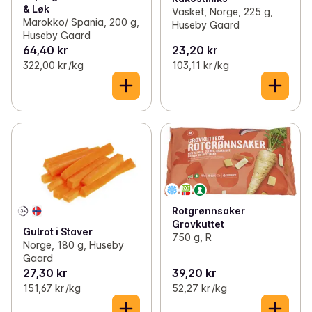
& Løk
Vasket, Norge, 225 g,
Marokko/ Spania, 200 g,
Huseby Gaard
Huseby Gaard
64,40 kr
23,20 kr
322,00 kr /kg
103,11 kr /kg
Rotgrønnsaker
Grovkuttet
Gulrot i Staver
750 g, R
Norge, 180 g, Huseby
Gaard
27,30 kr
39,20 kr
151,67 kr /kg
52,27 kr /kg