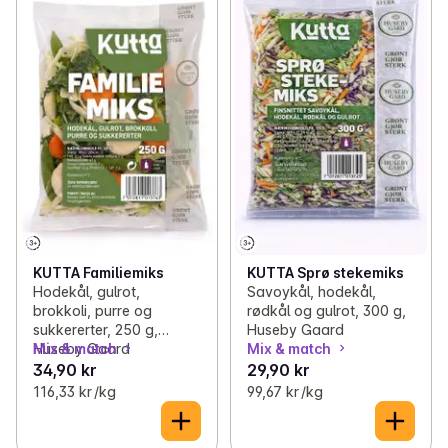
KUTTA Familiemiks
KUTTA Sprø stekemiks
Hodekål, gulrot,
Savoykål, hodekål,
brokkoli, purre og
rødkål og gulrot, 300 g,
sukkererter, 250 g,
Huseby Gaard
Huseby Gaard
Mix & match
Mix & match
34,90 kr
29,90 kr
116,33 kr /kg
99,67 kr /kg