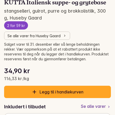
KUTTA Italiensk suppe- og grytebase
stangselleri, gulrot, purre og brokkolistilk, 300
g, Huseby Gaard
2 for 59 kr
Se alle varer fra Huseby Gaard
Salget varer til 31. desember eller så lenge beholdningen
rekker. Vær oppmerksom på at et rabattert produkt ikke
reserveres til deg når du legger det i handlekurven. Produktet
reserveres først når du gjennomfører betalingen.
Stykkpris: 116,33 kr /kg
34,90 kr
Gjeldende pris er: 34,90 kr
116,33 kr /kg
Legg til i handlekurven
Se alle varer
Inkludert i tilbudet