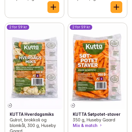
2 for 59 kr
2 for 59 kr
KUTTA Hverdagsmiks
KUTTA Søtpotet-staver
Gulrot, brokkoli og
350 g, Huseby Gaard
blomkål, 300 g, Huseby
Mix & match
Gaard