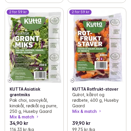
2 for 59 kr
2 for 59 kr
KUTTA Asiatisk
KUTTA Rotfrukt-staver
grøntmiks
Gulrot, kålrot og
Pak choi, savoykål,
rødbete, 400 g, Huseby
kinakål, rødkål og purre,
Gaard
250 g, Huseby Gaard
Mix & match
Mix & match
34,90 kr
39,90 kr
116,33 kr /kg
99,75 kr /kg