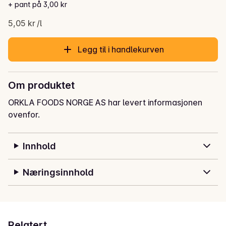
Gjeldende pris er: 40,40 kr
+ pant på 3,00 kr
5,05 kr /l
Legg til i handlekurven
Om produktet
ORKLA FOODS NORGE AS har levert informasjonen
ovenfor.
Innhold
Næringsinnhold
Relatert