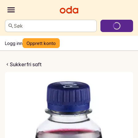
Søk
Logg inn
Opprett konto
 Husholdningssaft
Sukkerfri saft