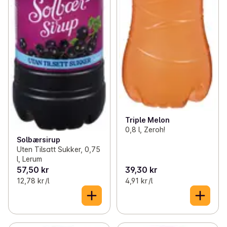
Triple Melon
0,8 l, Zeroh!
Solbærsirup
Uten Tilsatt Sukker, 0,75
l, Lerum
57,50 kr
39,30 kr
12,78 kr /l
4,91 kr /l