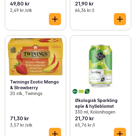
49,80 kr
21,90 kr
2,49 kr /stk
66,36 kr /l
Twinings Exotic Mango
& Strawberry
20 stk, Twinings
Økologisk Sparkling
eple & hylleblomst
330 ml, Kolonihagen
71,30 kr
21,70 kr
3,57 kr /stk
65,76 kr /l