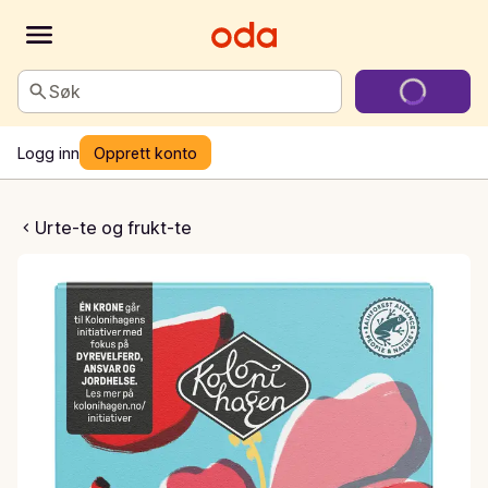
Søk
Logg inn
Opprett konto
ype- og hibiskuste
Urte-te og frukt-te