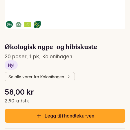
Økologisk nype- og hibiskuste
20 poser, 1 pk, Kolonihagen
Ny!
Se alle varer fra Kolonihagen
Stykkpris: 2,90 kr /stk
58,00 kr
Gjeldende pris er: 58,00 kr
2,90 kr /stk
Legg til i handlekurven