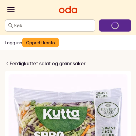
Søk
Logg inn
Opprett konto
prø stekemiks
Ferdigkuttet salat og grønnsaker