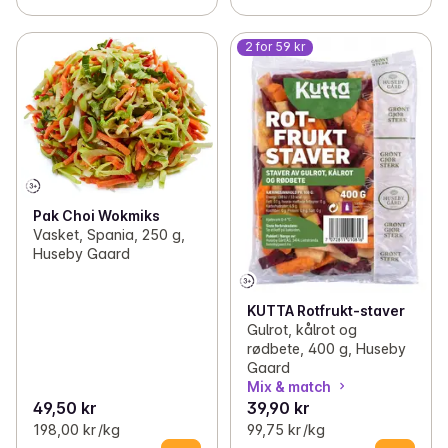
2 for 59 kr
Pak Choi Wokmiks
Vasket, Spania, 250 g,
Huseby Gaard
KUTTA Rotfrukt-staver
Gulrot, kålrot og
rødbete, 400 g, Huseby
Gaard
Mix & match
49,50 kr
39,90 kr
198,00 kr /kg
99,75 kr /kg