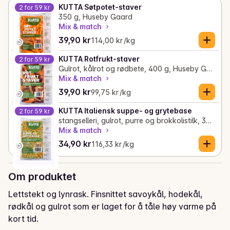
KUTTA Søtpotet-staver
2 for 59 kr
350 g, Huseby Gaard
Mix & match
Gjeldende pris er: 39,90 kr
Stykkpris: 114,00 kr /kg
39,90 kr
114,00 kr /kg
KUTTA Rotfrukt-staver
2 for 59 kr
Gulrot, kålrot og rødbete, 400 g, Huseby Gaard
Mix & match
Gjeldende pris er: 39,90 kr
Stykkpris: 99,75 kr /kg
39,90 kr
99,75 kr /kg
KUTTA Italiensk suppe- og grytebase
2 for 59 kr
stangselleri, gulrot, purre og brokkolistilk, 300 g, Huseby Gaard
Mix & match
Gjeldende pris er: 34,90 kr
Stykkpris: 116,33 kr /kg
34,90 kr
116,33 kr /kg
Om produktet
Lettstekt og lynrask. Finsnittet savoykål, hodekål, 
rødkål og gulrot som er laget for å tåle høy varme på 
kort tid.
