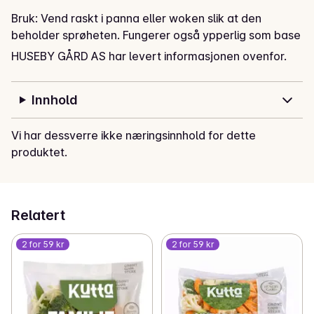
Bruk: Vend raskt i panna eller woken slik at den 
beholder sprøheten. Fungerer også ypperlig som base 
i wraps og tacos.
HUSEBY GÅRD AS har levert informasjonen ovenfor.
Innhold
Vi har dessverre ikke næringsinnhold for dette
produktet.
Relatert
2 for 59 kr
2 for 59 kr