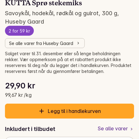
KUTTA Sprø stekemiks
Savoykål, hodekål, rødkål og gulrot, 300 g,
Huseby Gaard
2 for 59 kr
Se alle varer fra Huseby Gaard
Salget varer til 31. desember eller så lenge beholdningen
rekker. Vær oppmerksom på at et rabattert produkt ikke
reserveres til deg når du legger det i handlekurven. Produktet
reserveres først når du gjennomfører betalingen.
Stykkpris: 99,67 kr /kg
29,90 kr
Gjeldende pris er: 29,90 kr
99,67 kr /kg
Legg til i handlekurven
Se alle varer
Inkludert i tilbudet