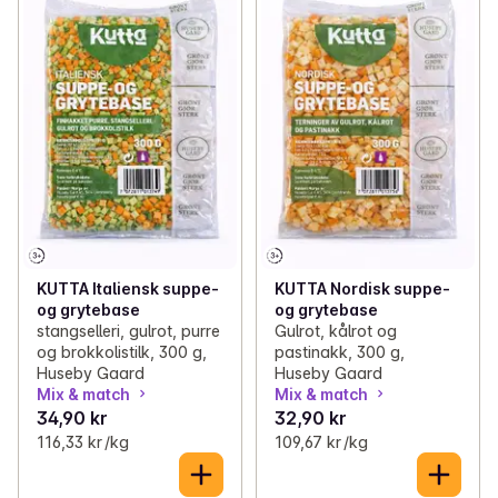
KUTTA Italiensk suppe-
KUTTA Nordisk suppe-
og grytebase
og grytebase
stangselleri, gulrot, purre
Gulrot, kålrot og
og brokkolistilk, 300 g,
pastinakk, 300 g,
Huseby Gaard
Huseby Gaard
Mix & match
Mix & match
34,90 kr
32,90 kr
116,33 kr /kg
109,67 kr /kg