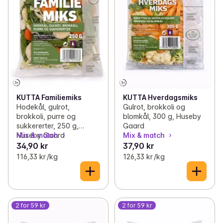
KUTTA Familiemiks
KUTTA Hverdagsmiks
Hodekål, gulrot,
Gulrot, brokkoli og
brokkoli, purre og
blomkål, 300 g, Huseby
sukkererter, 250 g,
Gaard
Huseby Gaard
Mix & match
Mix & match
34,90 kr
37,90 kr
116,33 kr /kg
126,33 kr /kg
2 for 59 kr
2 for 59 kr