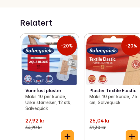
Relatert
-20%
-20%
Vannfast plaster
Plaster Textile Elastic
Maks 10 per kunde,
Maks 10 per kunde, 75
Ulike størrelser, 12 stk,
cm, Salvequick
Salvequick
27,92 kr
25,04 kr
34,90 kr
31,30 kr