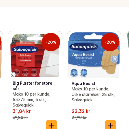
-20%
-20%
Big Plaster for store
Aqua Resist
sår
Maks 10 per kunde,
Maks 10 per kunde,
Ulike størrelser, 28 stk,
55x75 mm, 5 stk,
Salvequick
Salvequick
31,84 kr
22,32 kr
39,80 kr
27,90 kr