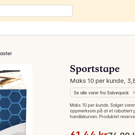
laster
Sportstape
Maks 10 per kunde, 3,8
Se alle varer fra Salvequick
Salg! -20%
Maks 10 per kunde. Salget varer 
oppmerksom på at et rabattert pr
handlekurven. Produktet reserve
Stykkpris: 6,14 kr /m