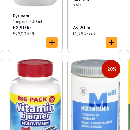
5 stk
Pyrisept
1 mg/ml, 100 ml
52,90 kr
73,90 kr
529,00 kr /l
14,78 kr /stk
-20%