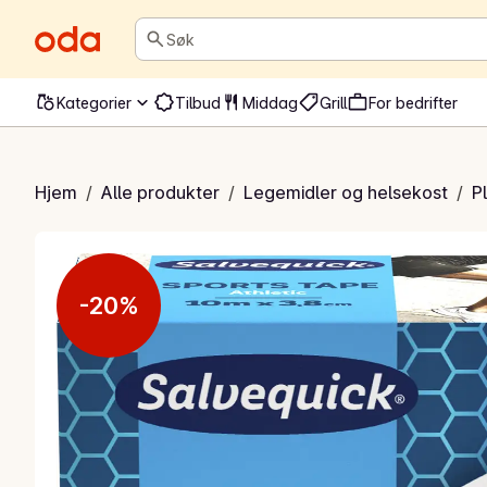
Søk
Kategorier
Tilbud
Middag
Grill
For bedrifter
portstape
Hjem
/
Alle produkter
/
Legemidler og helsekost
/
P
-20%