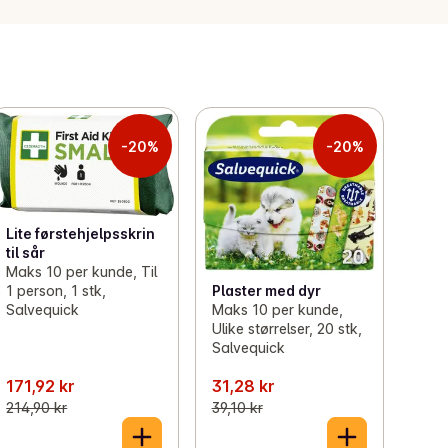
-20%
-20%
Lite førstehjelpsskrin
til sår
Maks 10 per kunde, Til
1 person, 1 stk,
Plaster med dyr
Salvequick
Maks 10 per kunde,
Ulike størrelser, 20 stk,
Salvequick
171,92 kr
31,28 kr
214,90 kr
39,10 kr