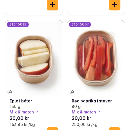
3 for 50 kr
3 for 50 kr
Eple i båter
Rød paprika i staver
130 g
80 g
Mix & match
Mix & match
20,00 kr
20,00 kr
153,85 kr /kg
250,00 kr /kg