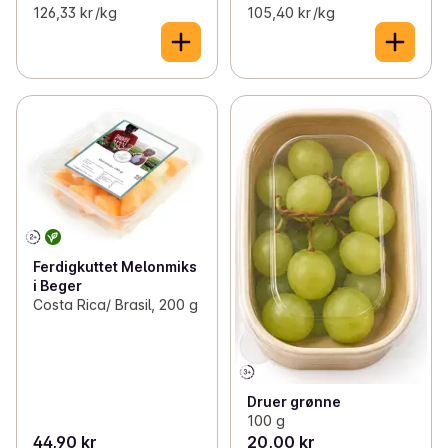
126,33 kr /kg
105,40 kr /kg
Ferdigkuttet Melonmiks
i Beger
Costa Rica/ Brasil, 200 g
Druer grønne
100 g
44,90 kr
20,00 kr