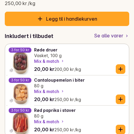
Gjeldende pris er: 20,00 kr
250,00 kr /kg
Legg til i handlekurven
Se alle varer
Inkludert i tilbudet
Røde druer
3 for 50 kr
Vasket, 100 g
Mix & match
Gjeldende pris er: 20,00 kr
Stykkpris: 200,00 kr /kg
20,00 kr
200,00 kr /kg
Cantaloupemelon i biter
3 for 50 kr
80 g
Mix & match
Gjeldende pris er: 20,00 kr
Stykkpris: 250,00 kr /kg
20,00 kr
250,00 kr /kg
Rød paprika i staver
3 for 50 kr
80 g
Mix & match
Gjeldende pris er: 20,00 kr
Stykkpris: 250,00 kr /kg
20,00 kr
250,00 kr /kg