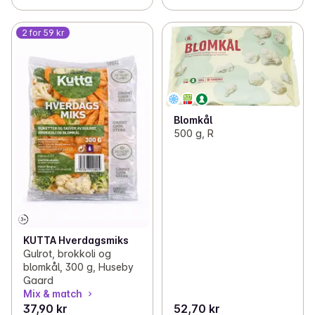
2 for 59 kr
Blomkål
500 g, R
KUTTA Hverdagsmiks
Gulrot, brokkoli og
blomkål, 300 g, Huseby
Gaard
Mix & match
37,90 kr
52,70 kr