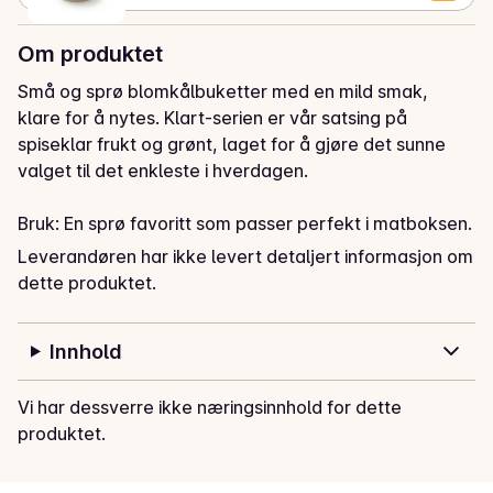
Om produktet
Små og sprø blomkålbuketter med en mild smak, 
klare for å nytes. Klart-serien er vår satsing på 
spiseklar frukt og grønt, laget for å gjøre det sunne 
valget til det enkleste i hverdagen.  

Bruk: En sprø favoritt som passer perfekt i matboksen. 
Klart-serien sparer deg for tid med matpakken, men 
Leverandøren har ikke levert detaljert informasjon om
fungerer like godt som et mellommåltid eller en snack 
dette produktet.
på fart
Innhold
Vi har dessverre ikke næringsinnhold for dette
produktet.