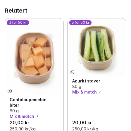
Relatert
3 for 50 kr
3 for 50 kr
Agurk i staver
80 g
Mix & match
Cantaloupemelon i
biter
80 g
Mix & match
20,00 kr
20,00 kr
250,00 kr /kg
250,00 kr /kg