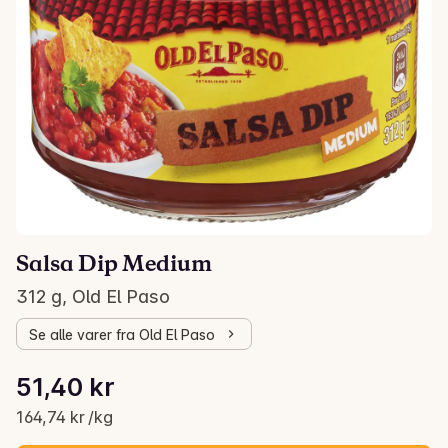
Salsa Dip Medium
312 g, Old El Paso
Se alle varer fra Old El Paso
Stykkpris: 164,74 kr /kg
51,40 kr
Gjeldende pris er: 51,40 kr
164,74 kr /kg