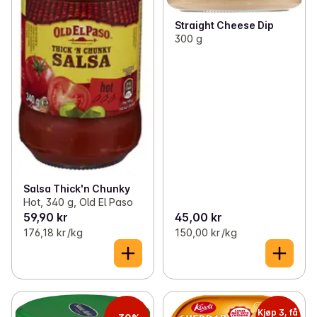
Straight Cheese Dip
300 g
Salsa Thick'n Chunky
Hot, 340 g, Old El Paso
59,90 kr
45,00 kr
176,18 kr /kg
150,00 kr /kg
Kjøp 3, få