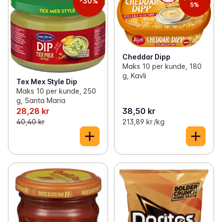
-30%
5%
Cheddar Dipp
Maks 10 per kunde, 180
g, Kavli
Tex Mex Style Dip
Maks 10 per kunde, 250
g, Santa Maria
28,28 kr
38,50 kr
40,40 kr
213,89 kr /kg