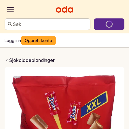
Søk
Logg inn
Opprett konto
m Mini XXL
Sjokoladeblandinger