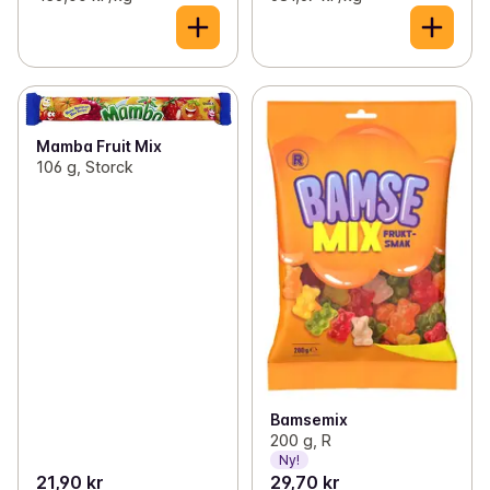
Mamba Fruit Mix
106 g, Storck
Bamsemix
200 g, R
Ny!
21,90 kr
29,70 kr