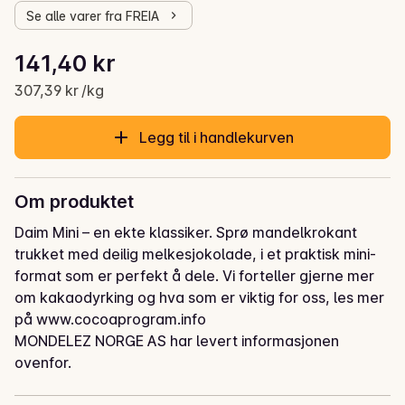
Se alle varer fra FREIA
Stykkpris: 307,39 kr /kg
141,40 kr
Gjeldende pris er: 141,40 kr
307,39 kr /kg
Legg til i handlekurven
Om produktet
Daim Mini – en ekte klassiker. Sprø mandelkrokant 
trukket med deilig melkesjokolade, i et praktisk mini-
format som er perfekt å dele. Vi forteller gjerne mer 
om kakaodyrking og hva som er viktig for oss, les mer 
på www.cocoaprogram.info
MONDELEZ NORGE AS har levert informasjonen
ovenfor.