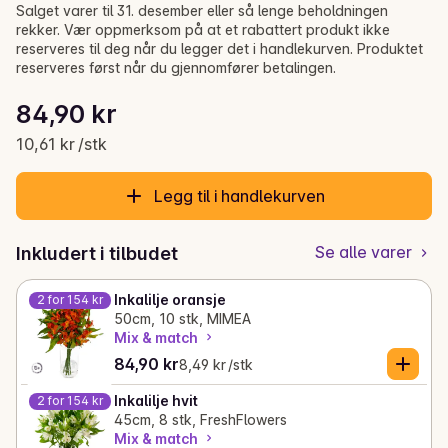
Salget varer til 31. desember eller så lenge beholdningen
rekker. Vær oppmerksom på at et rabattert produkt ikke
reserveres til deg når du legger det i handlekurven. Produktet
reserveres først når du gjennomfører betalingen.
Stykkpris: 10,61 kr /stk
84,90 kr
Gjeldende pris er: 84,90 kr
10,61 kr /stk
Legg til i handlekurven
Se alle varer
Inkludert i tilbudet
Inkalilje oransje
2 for 154 kr
50cm, 10 stk, MIMEA
Mix & match
Gjeldende pris er: 84,90 kr
Stykkpris: 8,49 kr /stk
84,90 kr
8,49 kr /stk
Inkalilje hvit
2 for 154 kr
45cm, 8 stk, FreshFlowers
Mix & match