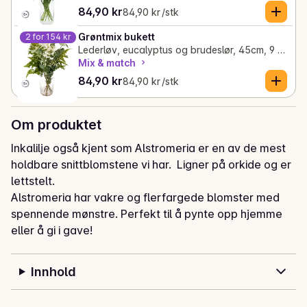
Gjeldende pris er: 84,90 kr
Stykkpris: 84,90 kr /stk
84,90 kr
84,90 kr /stk
Grøntmix bukett
2 for 154 kr
Lederløv, eucalyptus og brudeslør, 45cm, 9 stk, FreshFlowers
Mix & match
Gjeldende pris er: 84,90 kr
Stykkpris: 84,90 kr /stk
84,90 kr
84,90 kr /stk
Om produktet
Inkalilje også kjent som Alstromeria er en av de mest 
holdbare snittblomstene vi har.  Ligner på orkide og er 
lettstelt. 

Alstromeria har vakre og flerfargede blomster med 
spennende mønstre. Perfekt til å pynte opp hjemme 
eller å gi i gave!

fine enten alene eller sammen med vår Grøntmix 
Innhold
bukett. Kommer opprinnelig fra Sør-Amerika.
