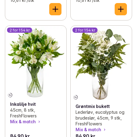
10,61 kr /stk
10,61 kr /stk
2 for 154 kr
2 for 154 kr
Inkalilje hvit
Grøntmix bukett
45cm, 8 stk,
Lederløv, eucalyptus og
FreshFlowers
brudeslør, 45cm, 9 stk,
Mix & match
FreshFlowers
Mix & match
84,90 kr
84,90 kr