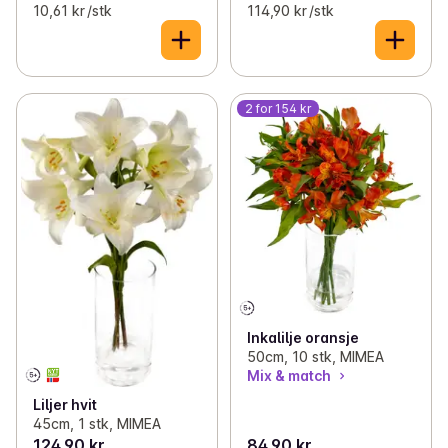
10,61 kr /stk
114,90 kr /stk
2 for 154 kr
Inkalilje oransje
50cm, 10 stk, MIMEA
Mix & match
Liljer hvit
45cm, 1 stk, MIMEA
124,90 kr
84,90 kr