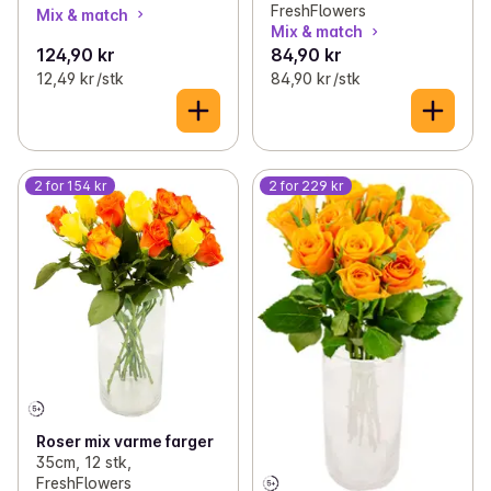
FreshFlowers
Mix & match
Mix & match
124,90 kr
84,90 kr
12,49 kr /stk
84,90 kr /stk
2 for 154 kr
2 for 229 kr
Roser mix varme farger
35cm, 12 stk,
FreshFlowers