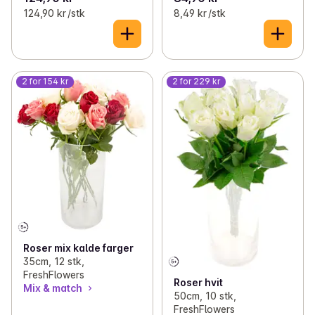
124,90 kr /stk
8,49 kr /stk
2 for 154 kr
2 for 229 kr
Roser mix kalde farger
35cm, 12 stk,
FreshFlowers
Roser hvit
Mix & match
50cm, 10 stk,
FreshFlowers