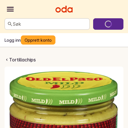
Søk
Logg inn
Opprett konto
camole Dip
Tortillachips