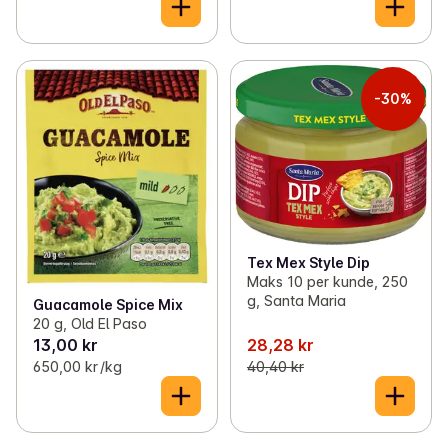
-30%
Tex Mex Style Dip
Maks 10 per kunde, 250
g, Santa Maria
Guacamole Spice Mix
20 g, Old El Paso
13,00 kr
28,28 kr
650,00 kr /kg
40,40 kr