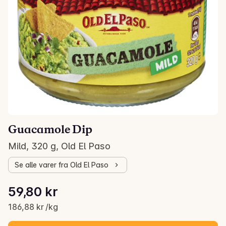
Guacamole Dip
Mild, 320 g, Old El Paso
Se alle varer fra Old El Paso
Stykkpris: 186,88 kr /kg
59,80 kr
Gjeldende pris er: 59,80 kr
186,88 kr /kg