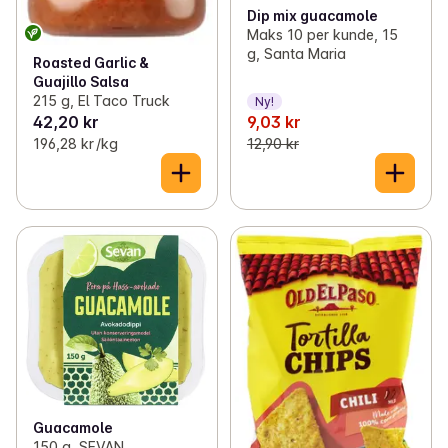
Dip mix guacamole
Maks 10 per kunde, 15
g, Santa Maria
Roasted Garlic &
Guajillo Salsa
215 g, El Taco Truck
Ny!
42,20 kr
9,03 kr
196,28 kr /kg
12,90 kr
Guacamole
150 g, SEVAN