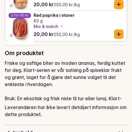
Gjeldende pris er: 20,00 kr
Stykkpris: 250,00 kr /kg
20,00 kr
250,00 kr /kg
Rød paprika i staver
3 for 50 kr
80 g
Mix & match
Gjeldende pris er: 20,00 kr
Stykkpris: 250,00 kr /kg
20,00 kr
250,00 kr /kg
Om produktet
Friske og saftige biter av moden ananas, ferdig kuttet 
for deg. Klart-serien er vår satsing på spiseklar frukt 
og grønt, laget for å gjøre det sunne valget til det 
enkleste i hverdagen.  

Bruk: En eksotisk og frisk niste til tur eller lunsj. Klart-
serien sparer deg for tid med matpakken, men 
Leverandøren har ikke levert detaljert informasjon om
fungerer like godt som et mellommåltid eller en snack 
dette produktet.
på farta.