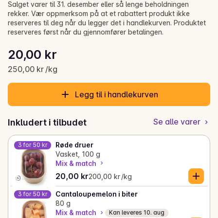
Salget varer til 31. desember eller så lenge beholdningen
rekker. Vær oppmerksom på at et rabattert produkt ikke
reserveres til deg når du legger det i handlekurven. Produktet
reserveres først når du gjennomfører betalingen.
Stykkpris: 250,00 kr /kg
20,00 kr
Gjeldende pris er: 20,00 kr
250,00 kr /kg
Legg til i handlekurven
Se alle varer
Inkludert i tilbudet
Røde druer
3 for 50 kr
Vasket, 100 g
Mix & match
Gjeldende pris er: 20,00 kr
Stykkpris: 200,00 kr /kg
20,00 kr
200,00 kr /kg
Cantaloupemelon i biter
3 for 50 kr
80 g
Mix & match
Kan leveres 10. aug