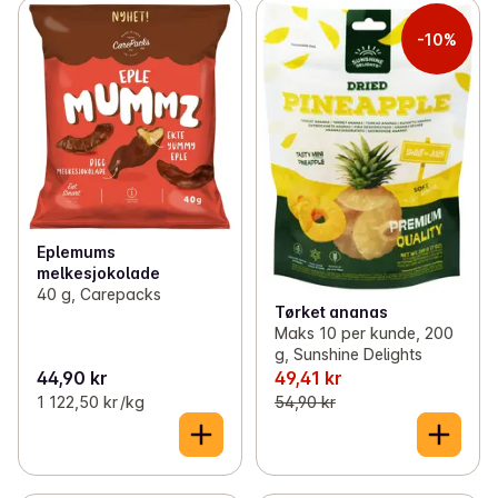
-10%
Eplemums
melkesjokolade
40 g, Carepacks
Tørket ananas
Maks 10 per kunde, 200
g, Sunshine Delights
44,90 kr
49,41 kr
1 122,50 kr /kg
54,90 kr