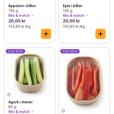
Appelsin i båter
Eple i båter
130 g
130 g
Mix & match
Mix & match
20,00 kr
20,00 kr
153,85 kr /kg
153,85 kr /kg
3 for 50 kr
3 for 50 kr
Agurk i staver
80 g
Mix & match