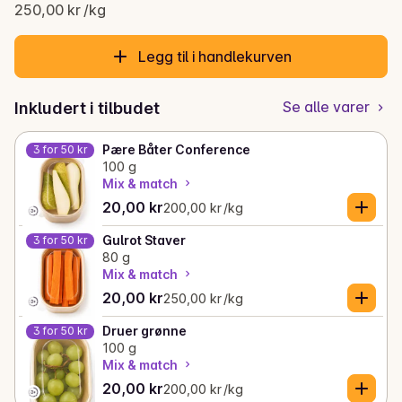
Gjeldende pris er: 20,00 kr
250,00 kr /kg
Legg til i handlekurven
Se alle varer
Inkludert i tilbudet
Pære Båter Conference
3 for 50 kr
100 g
Mix & match
Gjeldende pris er: 20,00 kr
Stykkpris: 200,00 kr /kg
20,00 kr
200,00 kr /kg
Gulrot Staver
3 for 50 kr
80 g
Mix & match
Gjeldende pris er: 20,00 kr
Stykkpris: 250,00 kr /kg
20,00 kr
250,00 kr /kg
Druer grønne
3 for 50 kr
100 g
Mix & match
Gjeldende pris er: 20,00 kr
Stykkpris: 200,00 kr /kg
20,00 kr
200,00 kr /kg