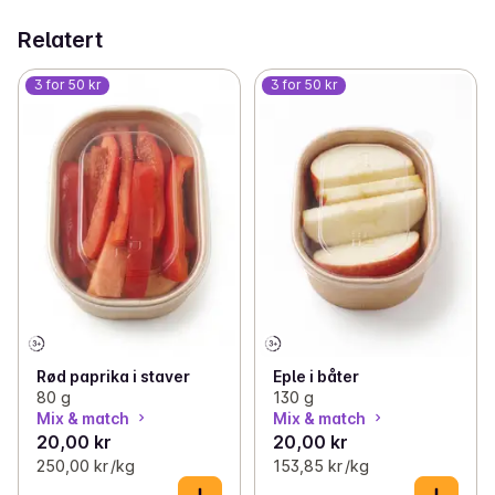
Relatert
3 for 50 kr
3 for 50 kr
Rød paprika i staver
Eple i båter
80 g
130 g
Mix & match
Mix & match
20,00 kr
20,00 kr
250,00 kr /kg
153,85 kr /kg