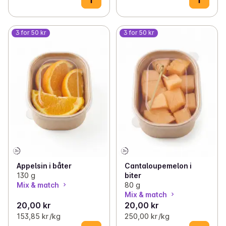
3 for 50 kr
3 for 50 kr
Appelsin i båter
Cantaloupemelon i
130 g
biter
Mix & match
80 g
Mix & match
20,00 kr
20,00 kr
153,85 kr /kg
250,00 kr /kg