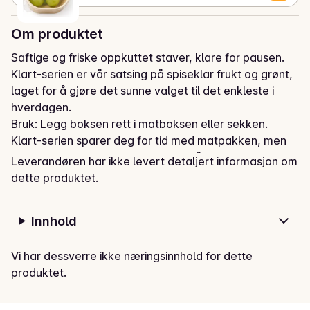
Om produktet
Saftige og friske oppkuttet staver, klare for pausen. 
Klart-serien er vår satsing på spiseklar frukt og grønt, 
laget for å gjøre det sunne valget til det enkleste i 
hverdagen.  

Bruk: Legg boksen rett i matboksen eller sekken. 
Klart-serien sparer deg for tid med matpakken, men 
fungerer like godt som et mellommåltid eller en snack 
Leverandøren har ikke levert detaljert informasjon om
på farta.
dette produktet.
Innhold
Vi har dessverre ikke næringsinnhold for dette
produktet.