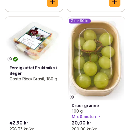
3 for 50 kr
Ferdigkuttet Fruktmiks i
Beger
Costa Rica/ Brasil, 180 g
Druer grønne
100 g
Mix & match
42,90 kr
20,00 kr
238,33 kr /kg
200,00 kr /kg