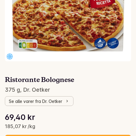
Ristorante Bolognese
375 g, Dr. Oetker
Se alle varer fra Dr. Oetker
Stykkpris: 185,07 kr /kg
69,40 kr
Gjeldende pris er: 69,40 kr
185,07 kr /kg