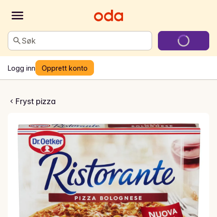
Søk
Logg inn
Opprett konto
nte Bolognese
Fryst pizza