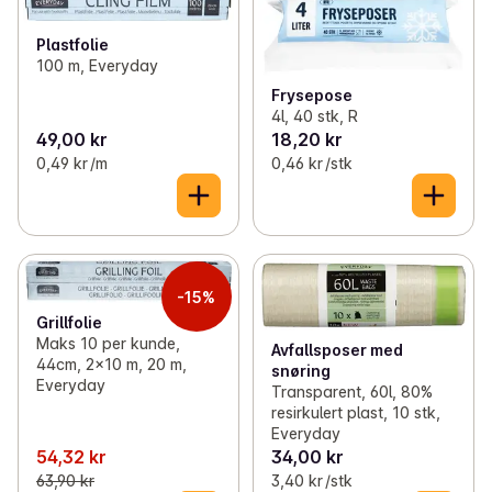
Plastfolie
100 m, Everyday
Frysepose
4l, 40 stk, R
49,00 kr
18,20 kr
0,49 kr /m
0,46 kr /stk
-15%
Grillfolie
Maks 10 per kunde,
Avfallsposer med
44cm, 2x10 m, 20 m,
snøring
Everyday
Transparent, 60l, 80%
resirkulert plast, 10 stk,
Everyday
54,32 kr
34,00 kr
63,90 kr
3,40 kr /stk