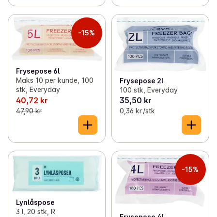
-15%
Frysepose 6l
Maks 10 per kunde, 100
Frysepose 2l
stk, Everyday
100 stk, Everyday
40,72 kr
35,50 kr
47,90 kr
0,36 kr /stk
-15%
Lynlåspose
3 l, 20 stk, R
Frysepose 4l