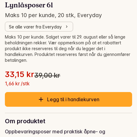
Lynlåsposer 6l
Maks 10 per kunde, 20 stk, Everyday
Se alle varer fra Everyday
Salg! -15%
Maks 10 per kunde. Salget varer til 29. august eller så lenge
beholdningen rekker. Vær oppmerksom på at et rabattert
produkt ikke reserveres til deg når du legger det i
handlekurven. Produktet reserveres først når du gjennomfører
betalingen.
Stykkpris: 1,66 kr /stk
33,15 kr
39,00 kr
Opprinnelig pris var: 39,00 kr
Gjeldende pris er: 33,15 kr
1,66 kr /stk
Legg til i handlekurven
Om produktet
Oppbevaringsposer med praktisk åpne- og 