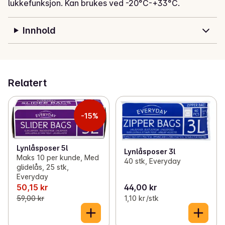
lukkefunksjon. Kan brukes ved -20°C-+33°C.
Innhold
Relatert
-15%
Lynlåsposer 5l
Lynlåsposer 3l
Maks 10 per kunde, Med
40 stk, Everyday
glidelås, 25 stk,
Everyday
50,15 kr
44,00 kr
59,00 kr
1,10 kr /stk