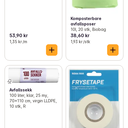
Komposterbare
avfallsposer
10l, 20 stk, Biobag
53,90 kr
38,60 kr
1,35 kr /m
1,93 kr /stk
Avfallssekk
100 liter, klar, 25 my,
70x110 cm, virgin LLDPE,
10 stk, R