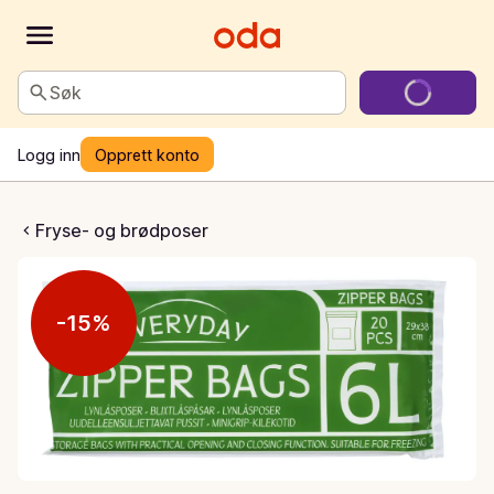
Søk
Logg inn
Opprett konto
låsposer 6l
Fryse- og brødposer
-15%