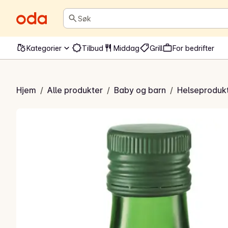
Søk
Kategorier
Tilbud
Middag
Grill
For bedrifter
ller's tran
Hjem
/
Alle produkter
/
Baby og barn
/
Helseprodukt