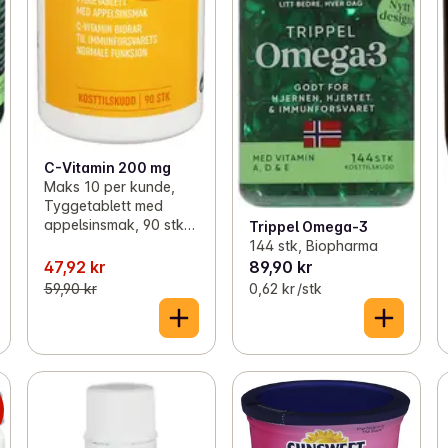
C-Vitamin 200 mg
Maks 10 per kunde,
Tyggetablett med
appelsinsmak, 90 stk,
Trippel Omega-3
R
144 stk, Biopharma
47,92 kr
89,90 kr
59,90 kr
0,62 kr /stk