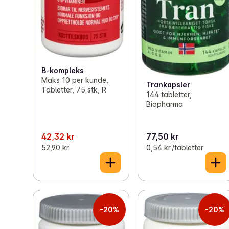
B-kompleks
Maks 10 per kunde,
Trankapsler
Tabletter, 75 stk, R
144 tabletter,
Biopharma
42,32 kr
77,50 kr
52,90 kr
0,54 kr /tabletter
-20%
-20%