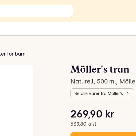
er for barn
Möller's tran
Naturell, 500 ml, Mölle
Se alle varer fra Möller's
Stykkpris: 539,80 kr /l
269,90 kr
Gjeldende pris er: 269,90 kr
539,80 kr /l