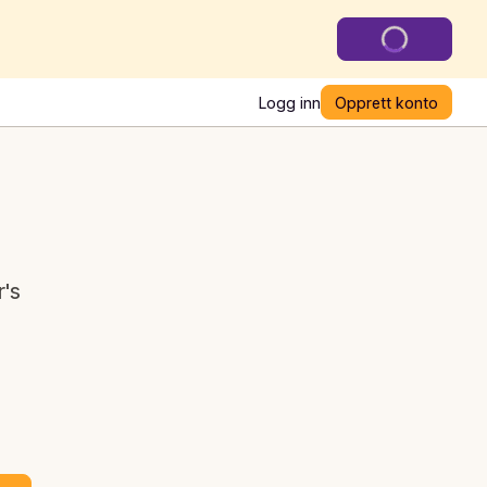
Logg inn
Opprett konto
r's