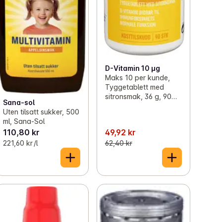
D-Vitamin 10 µg
Maks 10 per kunde,
Tyggetablett med
sitronsmak, 36 g, 90
Sana-sol
stk, R
Uten tilsatt sukker, 500
ml, Sana-Sol
110,80 kr
49,92 kr
221,60 kr /l
62,40 kr