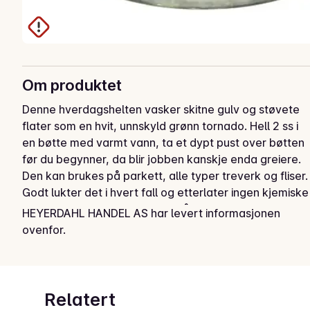
Om produktet
Denne hverdagshelten vasker skitne gulv og støvete 
flater som en hvit, unnskyld grønn tornado. Hell 2 ss i 
en bøtte med varmt vann, ta et dypt pust over bøtten 
før du begynner, da blir jobben kanskje enda greiere. 
Den kan brukes på parkett, alle typer treverk og fliser. 
Godt lukter det i hvert fall og etterlater ingen kjemiske 
skumle spor. En mild universalsåpe til alt i hjemmet og i  
HEYERDAHL HANDEL AS har levert informasjonen
garasjen og i hagen.
ovenfor.
Relatert