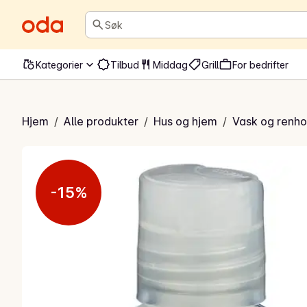
Søk
Kategorier
Tilbud
Middag
Grill
For bedrifter
Husvask
Hjem
/
Alle produkter
/
Hus og hjem
/
Vask og renho
-15%