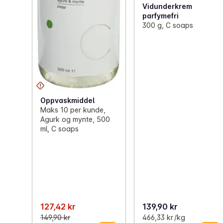
Vidunderkrem
parfymefri
300 g, C soaps
Oppvaskmiddel
Maks 10 per kunde,
Agurk og mynte, 500
ml, C soaps
127,42 kr
139,90 kr
149,90 kr
466,33 kr /kg