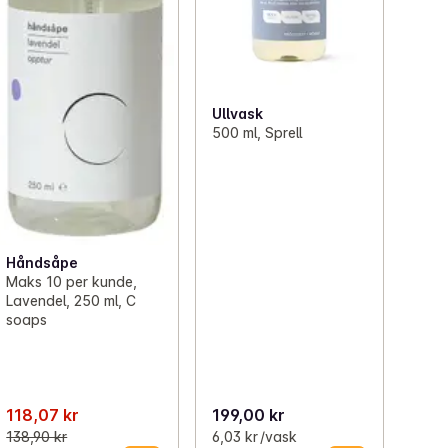
Ullvask
500 ml, Sprell
Håndsåpe
Maks 10 per kunde,
Lavendel, 250 ml, C
soaps
118,07 kr
199,00 kr
138,90 kr
6,03 kr /vask