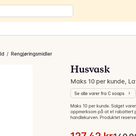
ld
/
Rengjøringsmidler
Husvask
Maks 10 per kunde, La
Se alle varer fra C soaps
Salg! -15%
Maks 10 per kunde. Salget varer 
oppmerksom på at et rabattert pr
handlekurven. Produktet reserve
Stykkpris: 254,84 kr /l