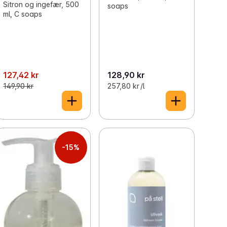
Sitron og ingefær, 500
soaps
ml, C soaps
127,42 kr
128,90 kr
149,90 kr
257,80 kr /l
-15%